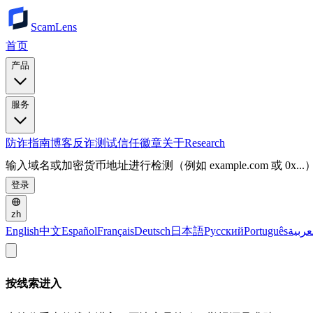
ScamLens
首页
产品
服务
防诈指南
博客
反诈测试
信任徽章
关于
Research
输入域名或加密货币地址进行检测（例如 example.com 或 0x...
登录
zh
English
中文
Español
Français
Deutsch
日本語
Русский
Português
عربية
按线索进入