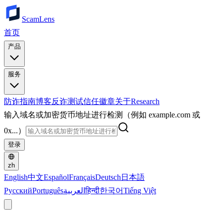
ScamLens
首页
产品
服务
防诈指南
博客
反诈测试
信任徽章
关于
Research
输入域名或加密货币地址进行检测（例如 example.com 或
0x...）
登录
zh
English
中文
Español
Français
Deutsch
日本語
Русский
Português
العربية
हिन्दी
한국어
Tiếng Việt