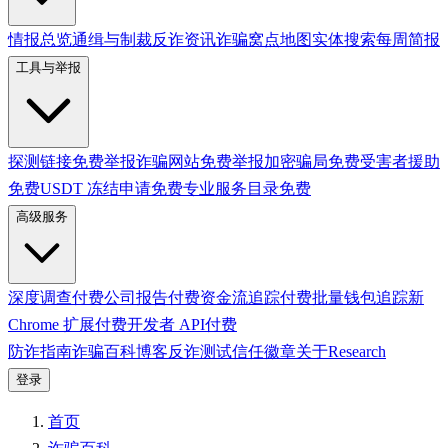
情报总览
通缉与制裁
反诈资讯
诈骗窝点地图
实体搜索
每周简报
工具与举报
探测链接
免费
举报诈骗网站
免费
举报加密骗局
免费
受害者援助
免费
USDT 冻结申请
免费
专业服务目录
免费
高级服务
深度调查
付费
公司报告
付费
资金流追踪
付费
批量钱包追踪
新
Chrome 扩展
付费
开发者 API
付费
防诈指南
诈骗百科
博客
反诈测试
信任徽章
关于
Research
登录
首页