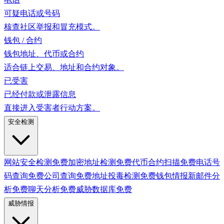
可疑电话或号码
核查社区举报和冒充模式。
钱包 / 合约
钱包地址、代币或合约
适合链上交易、地址和合约对象。
已受害
已经付款或泄露信息
直接进入受害者行动方案。
安全检测
网站安全检测
免费
加密地址检测
免费
代币合约扫描
免费
电话号
码查询
免费
公司查询
免费
地址投毒检测
免费
钱包情报
新
邮件分
析
免费
聊天分析
免费
威胁数据库
免费
威胁情报