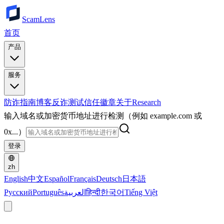
ScamLens
首页
产品
服务
防诈指南
博客
反诈测试
信任徽章
关于
Research
输入域名或加密货币地址进行检测（例如 example.com 或
0x...）
登录
zh
English
中文
Español
Français
Deutsch
日本語
Русский
Português
العربية
हिन्दी
한국어
Tiếng Việt