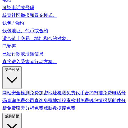
可疑电话或号码
核查社区举报和冒充模式。
钱包 / 合约
钱包地址、代币或合约
适合链上交易、地址和合约对象。
已受害
已经付款或泄露信息
直接进入受害者行动方案。
安全检测
网站安全检测
免费
加密地址检测
免费
代币合约扫描
免费
电话号
码查询
免费
公司查询
免费
地址投毒检测
免费
钱包情报
新
邮件分
析
免费
聊天分析
免费
威胁数据库
免费
威胁情报