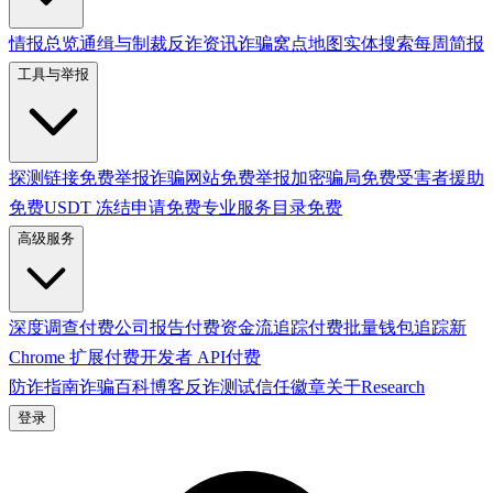
情报总览
通缉与制裁
反诈资讯
诈骗窝点地图
实体搜索
每周简报
工具与举报
探测链接
免费
举报诈骗网站
免费
举报加密骗局
免费
受害者援助
免费
USDT 冻结申请
免费
专业服务目录
免费
高级服务
深度调查
付费
公司报告
付费
资金流追踪
付费
批量钱包追踪
新
Chrome 扩展
付费
开发者 API
付费
防诈指南
诈骗百科
博客
反诈测试
信任徽章
关于
Research
登录