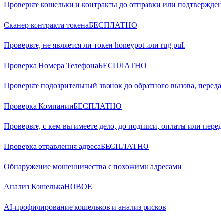
Проверьте кошельки и контракты до отправки или подтвержд
Сканер контракта токена
БЕСПЛАТНО
Проверьте, не является ли токен honeypot или rug pull
Проверка Номера Телефона
БЕСПЛАТНО
Проверьте подозрительный звонок до обратного вызова, переда
Проверка Компании
БЕСПЛАТНО
Проверьте, с кем вы имеете дело, до подписи, оплаты или пере
Проверка отравления адреса
БЕСПЛАТНО
Обнаружение мошенничества с похожими адресами
Анализ Кошелька
НОВОЕ
AI-профилирование кошельков и анализ рисков