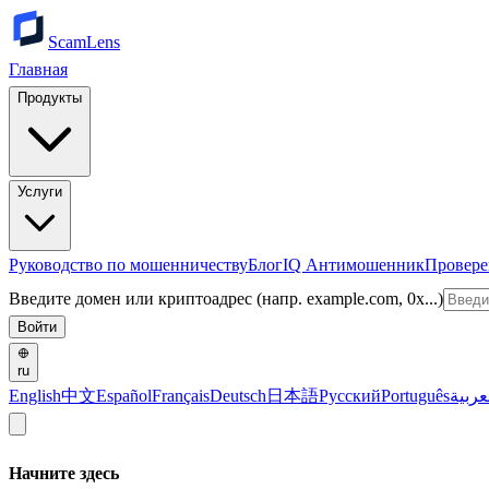
ScamLens
Главная
Продукты
Услуги
Руководство по мошенничеству
Блог
IQ Антимошенник
Провере
Введите домен или криптоадрес (напр. example.com, 0x...)
Войти
ru
English
中文
Español
Français
Deutsch
日本語
Русский
Português
عربية
Начните здесь