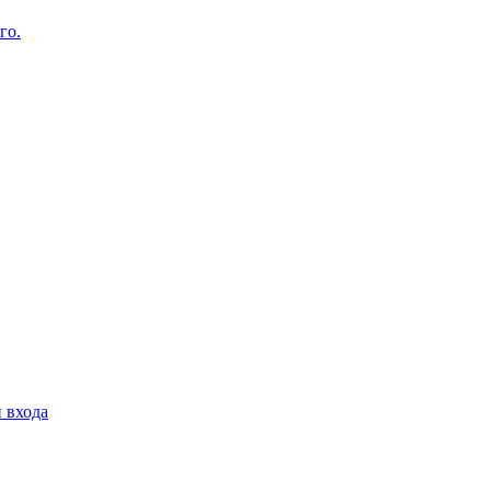
го.
 входа