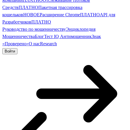
Компании
ПЛАТНО
Отслеживание Потоков
Средств
ПЛАТНО
Пакетная трассировка
кошельков
НОВОЕ
Расширение Chrome
ПЛАТНО
API для
Разработчиков
ПЛАТНО
Руководство по мошенничеству
Энциклопедия
Мошенничества
Блог
Тест IQ Антимошенник
Знак
«Проверено»
О нас
Research
Войти