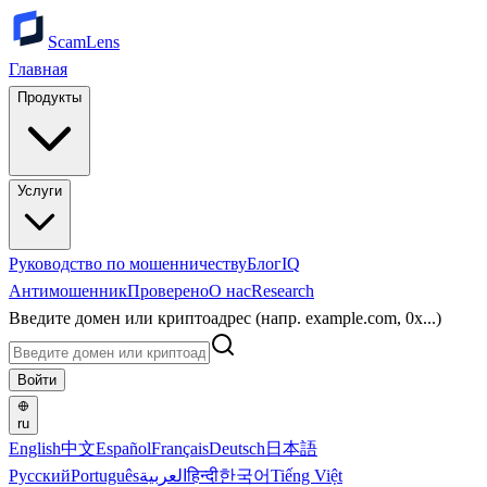
ScamLens
Главная
Продукты
Услуги
Руководство по мошенничеству
Блог
IQ
Антимошенник
Проверено
О нас
Research
Введите домен или криптоадрес (напр. example.com, 0x...)
Войти
ru
English
中文
Español
Français
Deutsch
日本語
Русский
Português
العربية
हिन्दी
한국어
Tiếng Việt