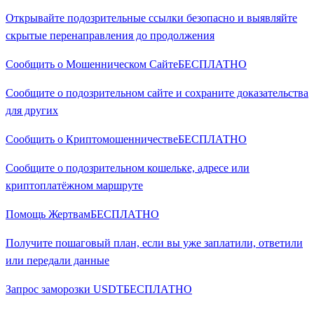
Открывайте подозрительные ссылки безопасно и выявляйте
скрытые перенаправления до продолжения
Сообщить о Мошенническом Сайте
БЕСПЛАТНО
Сообщите о подозрительном сайте и сохраните доказательства
для других
Сообщить о Криптомошенничестве
БЕСПЛАТНО
Сообщите о подозрительном кошельке, адресе или
криптоплатёжном маршруте
Помощь Жертвам
БЕСПЛАТНО
Получите пошаговый план, если вы уже заплатили, ответили
или передали данные
Запрос заморозки USDT
БЕСПЛАТНО