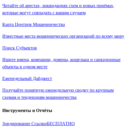
Читайте об арестах, ликвидациях схем и новых приёмах,
которые могут совпадать с вашим случаем
Карта Центров Мошенничества
Известные места мошеннических организаций по всему миру
Поиск Субъектов
Ищите имена, компании, домены, кошельки и санкционные
объекты в одном месте
Еженедельный Дайджест
Получайте понятную еженедельную сводку по крупным
схемам и тенденциям мошенничества
Инструменты и Отчёты
Зондирование Ссылки
БЕСПЛАТНО