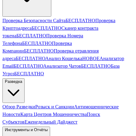
Проверка Безопасности Сайта
БЕСПЛАТНО
Проверка
Криптоадреса
БЕСПЛАТНО
Сканер контракта
токена
БЕСПЛАТНО
Проверка Номера
Телефона
БЕСПЛАТНО
Проверка
Компании
БЕСПЛАТНО
Проверка отравления
адреса
БЕСПЛАТНО
Анализ Кошелька
НОВОЕ
Анализатор
Email
БЕСПЛАТНО
Анализатор Чатов
БЕСПЛАТНО
База
Угроз
БЕСПЛАТНО
Разведка
Обзор Разведки
Розыск и Санкции
Антимошеннические
Новости
Карта Центров Мошенничества
Поиск
Субъектов
Еженедельный Дайджест
Инструменты и Отчёты