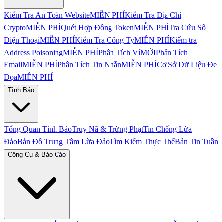
Kiểm Tra An Toàn Website
MIỄN PHÍ
Kiểm Tra Địa Chỉ
Crypto
MIỄN PHÍ
Quét Hợp Đồng Token
MIỄN PHÍ
Tra Cứu Số
Điện Thoại
MIỄN PHÍ
Kiểm Tra Công Ty
MIỄN PHÍ
Kiểm tra
Address Poisoning
MIỄN PHÍ
Phân Tích Ví
MỚI
Phân Tích
Email
MIỄN PHÍ
Phân Tích Tin Nhắn
MIỄN PHÍ
Cơ Sở Dữ Liệu Đe
Dọa
MIỄN PHÍ
Tình Báo
Tổng Quan Tình Báo
Truy Nã & Trừng Phạt
Tin Chống Lừa
Đảo
Bản Đồ Trung Tâm Lừa Đảo
Tìm Kiếm Thực Thể
Bản Tin Tuần
Công Cụ & Báo Cáo