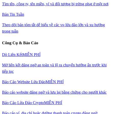
Tìm tên, công ty, tên miền, ví và đối tượng bị trừng phạt ở một nơi
Bản Tin Tuần
Theo dõi bản tóm tắt dễ hiểu về các vụ lừa đảo lớn và xu hướng
trong tuần
Công Cụ & Báo Cáo
Dò Liên Kết
MIỄN PHÍ
Mở liên kết đáng ngờ an toàn và lộ ra chuyển hướng ẩn trước khi
tiếp tục
Báo Cáo Website Lừa Đảo
MIỄN PHÍ
Báo cáo website đáng ngờ và lưu lại bằng chứng cho người khác
Báo Cáo Lừa Đảo Crypto
MIỄN PHÍ
Báo cáo ví, địa chỉ hoặc đường thanh toán crypto đáng ngờ