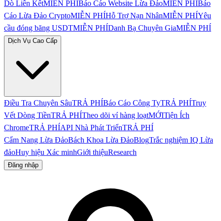
Dò Liên Kết
MIỄN PHÍ
Báo Cáo Website Lừa Đảo
MIỄN PHÍ
Báo
Cáo Lừa Đảo Crypto
MIỄN PHÍ
Hỗ Trợ Nạn Nhân
MIỄN PHÍ
Yêu
cầu đóng băng USDT
MIỄN PHÍ
Danh Bạ Chuyên Gia
MIỄN PHÍ
Dịch Vụ Cao Cấp
Điều Tra Chuyên Sâu
TRẢ PHÍ
Báo Cáo Công Ty
TRẢ PHÍ
Truy
Vết Dòng Tiền
TRẢ PHÍ
Theo dõi ví hàng loạt
MỚI
Tiện Ích
Chrome
TRẢ PHÍ
API Nhà Phát Triển
TRẢ PHÍ
Cẩm Nang Lừa Đảo
Bách Khoa Lừa Đảo
Blog
Trắc nghiệm IQ Lừa
đảo
Huy hiệu Xác minh
Giới thiệu
Research
Đăng nhập