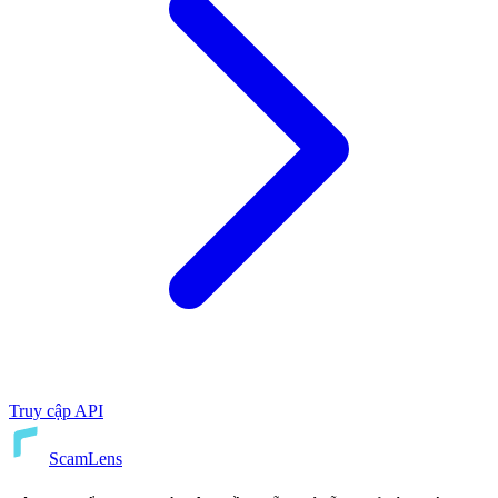
Truy cập API
ScamLens