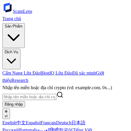
ScamLens
Trang chủ
Sản Phẩm
Dịch Vụ
Cẩm Nang Lừa Đảo
Blog
IQ Lừa Đảo
Đã xác minh
Giới
thiệu
Research
Nhập tên miền hoặc địa chỉ crypto (vd: example.com, 0x...)
Đăng nhập
vi
English
中文
Español
Français
Deutsch
日本語
Русский
Português
العربية
हिन्दी
한국어
Tiếng Việt