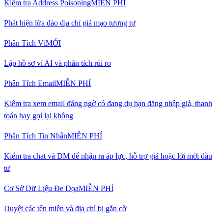
Kiểm tra Address Poisoning
MIỄN PHÍ
Phát hiện lừa đảo địa chỉ giả mạo tương tự
Phân Tích Ví
MỚI
Lập hồ sơ ví AI và phân tích rủi ro
Phân Tích Email
MIỄN PHÍ
Kiểm tra xem email đáng ngờ có đang dụ bạn đăng nhập giả, thanh
toán hay gọi lại không
Phân Tích Tin Nhắn
MIỄN PHÍ
Kiểm tra chat và DM để nhận ra áp lực, hỗ trợ giả hoặc lời mời đầu
tư
Cơ Sở Dữ Liệu Đe Dọa
MIỄN PHÍ
Duyệt các tên miền và địa chỉ bị gắn cờ