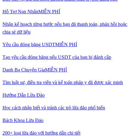
Hỗ Trợ Nạn Nhân
MIỄN PHÍ
Nhận kế hoạch từng bước nếu bạn đã thanh toán, phản hồi hoặc
chia sẻ dữ liệu
Yêu cầu đóng băng USDT
MIỄN PHÍ
Tạo yêu cầu đóng băng nếu USDT của bạn bị đánh cắp
Danh Bạ Chuyên Gia
MIỄN PHÍ
Tìm luật sư, điều tra viên và kế toán pháp y đã được xác minh
Hướng Dẫn Lừa Đảo
Học cách nhận biết và tránh các trò lừa đảo phổ biến
Bách Khoa Lừa Đảo
200+ loại lừa đảo với hướng dẫn chi tiết