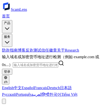
ScamLens
首页
产品
服务
防诈指南
博客
反诈测试
信任徽章
关于
Research
输入域名或加密货币地址进行检测（例如 example.com 或
0x...）
登录
zh
English
中文
Español
Français
Deutsch
日本語
Русский
Português
العربية
हिन्दी
한국어
Tiếng Việt