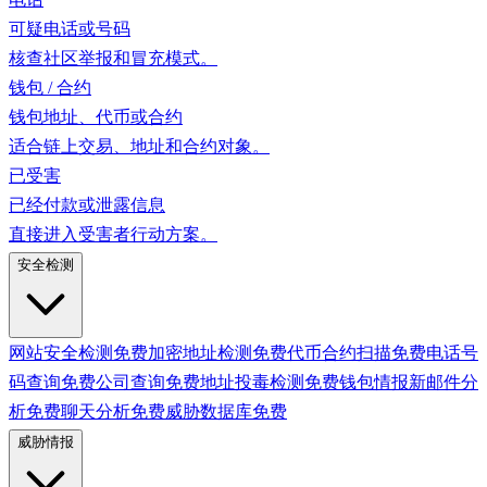
可疑电话或号码
核查社区举报和冒充模式。
钱包 / 合约
钱包地址、代币或合约
适合链上交易、地址和合约对象。
已受害
已经付款或泄露信息
直接进入受害者行动方案。
安全检测
网站安全检测
免费
加密地址检测
免费
代币合约扫描
免费
电话号
码查询
免费
公司查询
免费
地址投毒检测
免费
钱包情报
新
邮件分
析
免费
聊天分析
免费
威胁数据库
免费
威胁情报