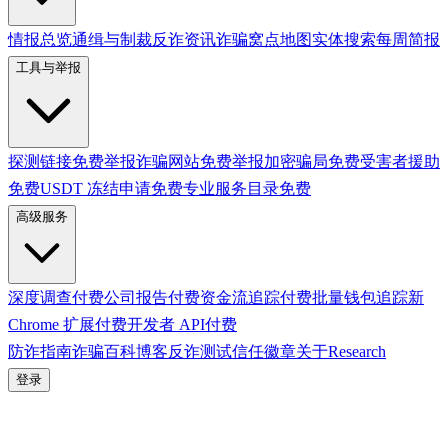
情报总览
通缉与制裁
反诈资讯
诈骗窝点地图
实体搜索
每周简报
工具与举报
探测链接
免费
举报诈骗网站
免费
举报加密骗局
免费
受害者援助
免费
USDT 冻结申请
免费
专业服务目录
免费
高级服务
深度调查
付费
公司报告
付费
资金流追踪
付费
批量钱包追踪
新
Chrome 扩展
付费
开发者 API
付费
防诈指南
诈骗百科
博客
反诈测试
信任徽章
关于
Research
登录