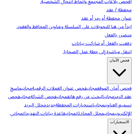
افحص بلاغات المجتمع وأنماط انتحال الشخصية.
محفظة / عقد
عنوان محفظة أو رمز أو عقد
ابدأ من هنا للتحويلات على السلسلة وعناوين المحافظ والعقود.
متضرر بالفعل
دفعت بالفعل أو شاركت بيانات
انتقل مباشرة إلى خطة عمل الضحايا.
فحص الأمان
فحص أمان الموقع
مجاني
فحص عنوان العملات الرقمية
مجاني
ماسح
عقد الرمز
مجاني
البحث عن رقم هاتف
مجاني
فحص الشركة
مجاني
فحص
تسميم العناوين
مجاني
استخبارات المحفظة
جديد
محلل البريد
الإلكتروني
مجاني
محلل المحادثات
مجاني
قاعدة بيانات التهديدات
مجاني
الاستخبارات