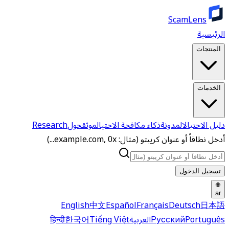
ScamLens
الرئيسية
المنتجات
الخدمات
دليل الاحتيال
المدونة
ذكاء مكافحة الاحتيال
موثق
حول
Research
أدخل نطاقاً أو عنوان كريبتو (مثال: example.com, 0x...)
تسجيل الدخول
ar
English
中文
Español
Français
Deutsch
日本語
Português
Русский
العربية
Tiếng Việt
한국어
हिन्दी