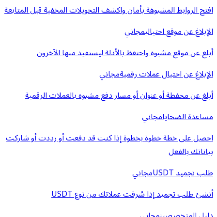
افتح الروابط المشبوهة بأمان واكشف التحويلات المخفية قبل المتابعة
الإبلاغ عن موقع احتيالي
مجاني
أبلغ عن موقع مشبوه واحتفظ بالأدلة ليستفيد منها الآخرون
الإبلاغ عن احتيال عملات رقمية
مجاني
أبلغ عن محفظة أو عنوان أو مسار دفع مشبوه بالعملات الرقمية
مساعدة الضحايا
مجاني
احصل على خطة خطوة بخطوة إذا كنت قد دفعت أو رددت أو شاركت
بياناتك بالفعل
طلب تجميد USDT
مجاني
أنشئ طلب تجميد إذا سُرقت عملاتك من نوع USDT
دليل المتخصصين
مجاني