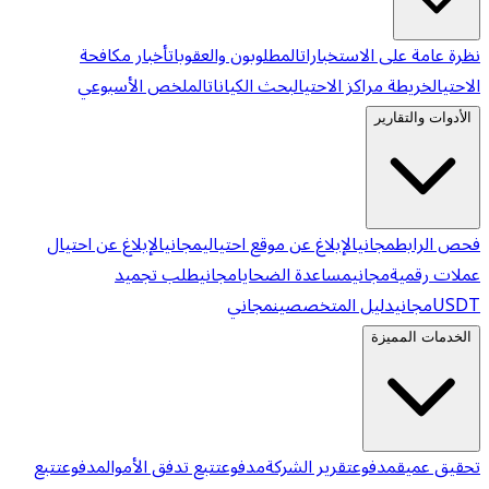
نظرة عامة على الاستخبارات
المطلوبون والعقوبات
أخبار مكافحة
الاحتيال
خريطة مراكز الاحتيال
بحث الكيانات
الملخص الأسبوعي
الأدوات والتقارير
فحص الرابط
مجاني
الإبلاغ عن موقع احتيالي
مجاني
الإبلاغ عن احتيال
عملات رقمية
مجاني
مساعدة الضحايا
مجاني
طلب تجميد
USDT
مجاني
دليل المتخصصين
مجاني
الخدمات المميزة
تحقيق عميق
مدفوع
تقرير الشركة
مدفوع
تتبع تدفق الأموال
مدفوع
تتبع