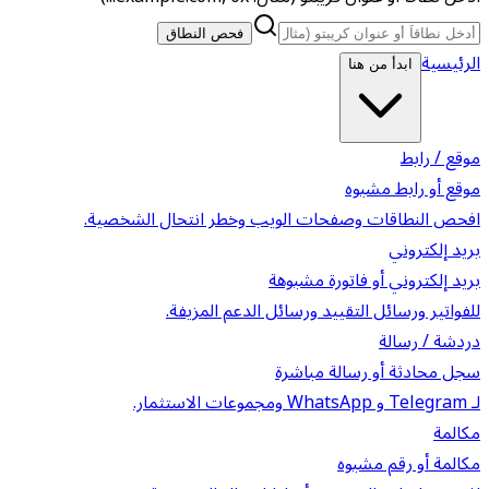
فحص النطاق
الرئيسية
ابدأ من هنا
موقع / رابط
موقع أو رابط مشبوه
افحص النطاقات وصفحات الويب وخطر انتحال الشخصية.
بريد إلكتروني
بريد إلكتروني أو فاتورة مشبوهة
للفواتير ورسائل التقييد ورسائل الدعم المزيفة.
دردشة / رسالة
سجل محادثة أو رسالة مباشرة
لـ Telegram و WhatsApp ومجموعات الاستثمار.
مكالمة
مكالمة أو رقم مشبوه