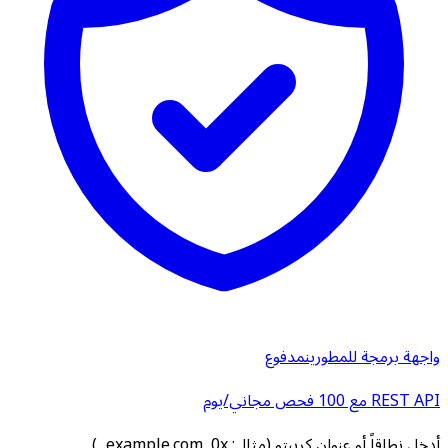
واجهة برمجة للمطورين
مدفوع
REST API مع 100 فحص مجاني/يوم
أدخل نطاقاً أو عنوان كريبتو (مثال: example.com, 0x...)