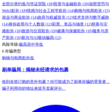
全部分类
钓鱼与凭证窃取 (18)
投资与金融欺诈 (20)
加密货币与
Web3欺诈 (18)
情感与社会工程学欺诈 (14)
购物与电商欺诈 (15)
就业与商业欺诈 (14)
政府与权威冒充 (12)
技术支持与数字威胁
(14)
身份盗用与个人数据 (12)
彩票、奖品与抽奖 (12)
慈善与灾
难欺诈 (10)
旅游与住宿欺诈 (10)
健康与保健欺诈 (10)
服务与房
产欺诈 (10)
新兴与AI驱动骗局 (12)
风险等级:
极高
高
中等
低
6 诈骗类型
购物与电商欺诈
低
刷单骗局：揭秘未经请求的包裹
收到未曾订购的意外包裹？你可能成为了刷单诈骗的受害者，
骗子利用你的地址来提升卖家评分。