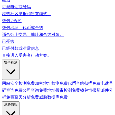
可疑电话或号码
核查社区举报和冒充模式。
钱包 / 合约
钱包地址、代币或合约
适合链上交易、地址和合约对象。
已受害
已经付款或泄露信息
直接进入受害者行动方案。
安全检测
网站安全检测
免费
加密地址检测
免费
代币合约扫描
免费
电话号
码查询
免费
公司查询
免费
地址投毒检测
免费
钱包情报
新
邮件分
析
免费
聊天分析
免费
威胁数据库
免费
威胁情报