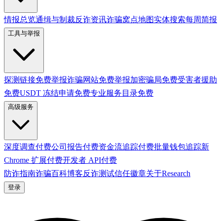
情报总览
通缉与制裁
反诈资讯
诈骗窝点地图
实体搜索
每周简报
工具与举报
探测链接
免费
举报诈骗网站
免费
举报加密骗局
免费
受害者援助
免费
USDT 冻结申请
免费
专业服务目录
免费
高级服务
深度调查
付费
公司报告
付费
资金流追踪
付费
批量钱包追踪
新
Chrome 扩展
付费
开发者 API
付费
防诈指南
诈骗百科
博客
反诈测试
信任徽章
关于
Research
登录