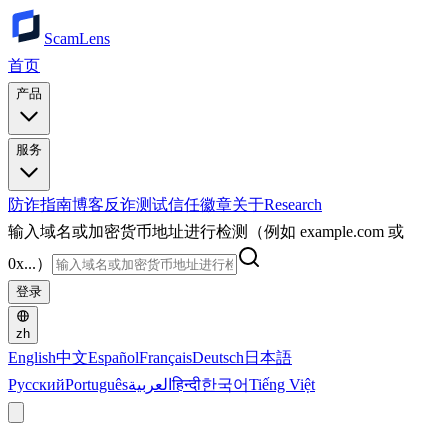
ScamLens
首页
产品
服务
防诈指南
博客
反诈测试
信任徽章
关于
Research
输入域名或加密货币地址进行检测（例如 example.com 或
0x...）
登录
zh
English
中文
Español
Français
Deutsch
日本語
Русский
Português
العربية
हिन्दी
한국어
Tiếng Việt