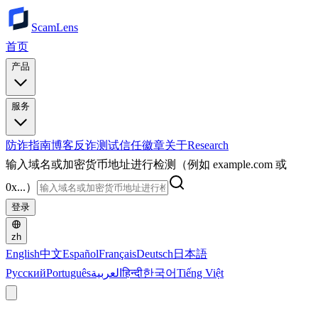
ScamLens
首页
产品
服务
防诈指南
博客
反诈测试
信任徽章
关于
Research
输入域名或加密货币地址进行检测（例如 example.com 或
0x...）
登录
zh
English
中文
Español
Français
Deutsch
日本語
Русский
Português
العربية
हिन्दी
한국어
Tiếng Việt