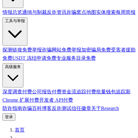
情报总览
通缉与制裁
反诈资讯
诈骗窝点地图
实体搜索
每周简报
工具与举报
探测链接
免费
举报诈骗网站
免费
举报加密骗局
免费
受害者援助
免费
USDT 冻结申请
免费
专业服务目录
免费
高级服务
深度调查
付费
公司报告
付费
资金流追踪
付费
批量钱包追踪
新
Chrome 扩展
付费
开发者 API
付费
防诈指南
诈骗百科
博客
反诈测试
信任徽章
关于
Research
登录
首页