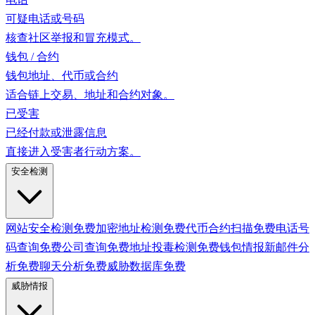
可疑电话或号码
核查社区举报和冒充模式。
钱包 / 合约
钱包地址、代币或合约
适合链上交易、地址和合约对象。
已受害
已经付款或泄露信息
直接进入受害者行动方案。
安全检测
网站安全检测
免费
加密地址检测
免费
代币合约扫描
免费
电话号
码查询
免费
公司查询
免费
地址投毒检测
免费
钱包情报
新
邮件分
析
免费
聊天分析
免费
威胁数据库
免费
威胁情报