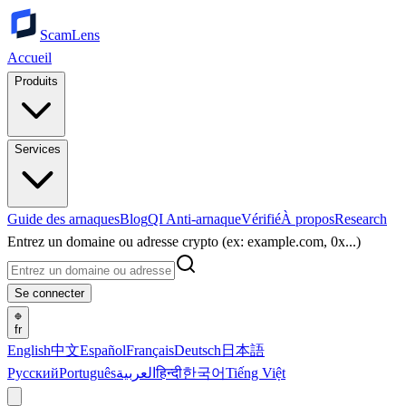
ScamLens
Accueil
Produits
Services
Guide des arnaques
Blog
QI Anti-arnaque
Vérifié
À propos
Research
Entrez un domaine ou adresse crypto (ex: example.com, 0x...)
Se connecter
fr
English
中文
Español
Français
Deutsch
日本語
Русский
Português
العربية
हिन्दी
한국어
Tiếng Việt