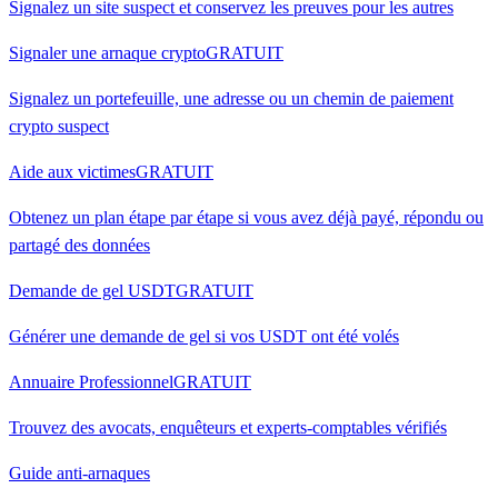
Signalez un site suspect et conservez les preuves pour les autres
Signaler une arnaque crypto
GRATUIT
Signalez un portefeuille, une adresse ou un chemin de paiement
crypto suspect
Aide aux victimes
GRATUIT
Obtenez un plan étape par étape si vous avez déjà payé, répondu ou
partagé des données
Demande de gel USDT
GRATUIT
Générer une demande de gel si vos USDT ont été volés
Annuaire Professionnel
GRATUIT
Trouvez des avocats, enquêteurs et experts-comptables vérifiés
Guide anti-arnaques