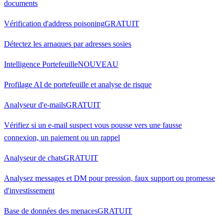
documents
Vérification d'address poisoning
GRATUIT
Détectez les arnaques par adresses sosies
Intelligence Portefeuille
NOUVEAU
Profilage AI de portefeuille et analyse de risque
Analyseur d'e-mails
GRATUIT
Vérifiez si un e-mail suspect vous pousse vers une fausse
connexion, un paiement ou un rappel
Analyseur de chats
GRATUIT
Analysez messages et DM pour pression, faux support ou promesse
d'investissement
Base de données des menaces
GRATUIT