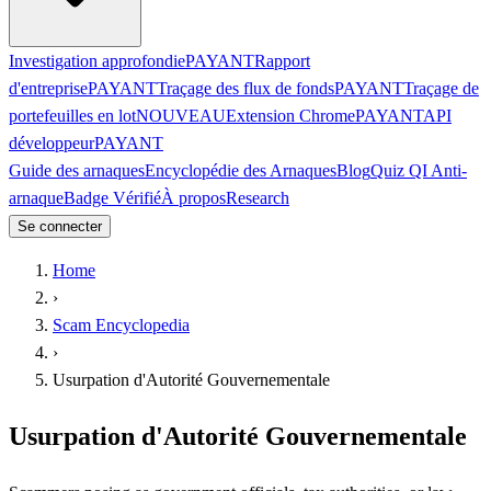
Investigation approfondie
PAYANT
Rapport
d'entreprise
PAYANT
Traçage des flux de fonds
PAYANT
Traçage de
portefeuilles en lot
NOUVEAU
Extension Chrome
PAYANT
API
développeur
PAYANT
Guide des arnaques
Encyclopédie des Arnaques
Blog
Quiz QI Anti-
arnaque
Badge Vérifié
À propos
Research
Se connecter
Home
›
Scam Encyclopedia
›
Usurpation d'Autorité Gouvernementale
Usurpation d'Autorité Gouvernementale