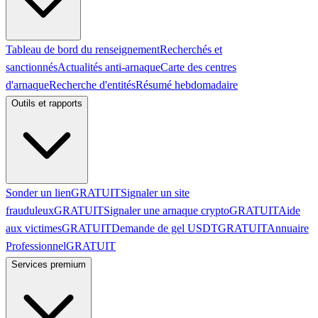
Tableau de bord du renseignement
Recherchés et
sanctionnés
Actualités anti-arnaque
Carte des centres
d'arnaque
Recherche d'entités
Résumé hebdomadaire
Outils et rapports
Sonder un lien
GRATUIT
Signaler un site
frauduleux
GRATUIT
Signaler une arnaque crypto
GRATUIT
Aide
aux victimes
GRATUIT
Demande de gel USDT
GRATUIT
Annuaire
Professionnel
GRATUIT
Services premium