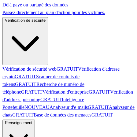
Déjà payé ou partagé des données
Passez directement au plan d'action pour les victimes.
Vérification de sécurité
Vérification de sécurité web
GRATUIT
Vérification d'adresse
crypto
GRATUIT
Scanner de contrats de
tokens
GRATUIT
Recherche de numéro de
téléphone
GRATUIT
Vérification d'entreprise
GRATUIT
Vérification
d'address poisoning
GRATUIT
Intelligence
Portefeuille
NOUVEAU
Analyseur d'e-mails
GRATUIT
Analyseur de
chats
GRATUIT
Base de données des menaces
GRATUIT
Renseignement