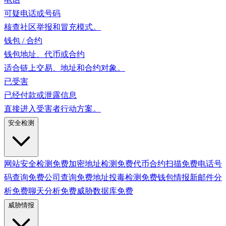
可疑电话或号码
核查社区举报和冒充模式。
钱包 / 合约
钱包地址、代币或合约
适合链上交易、地址和合约对象。
已受害
已经付款或泄露信息
直接进入受害者行动方案。
安全检测
网站安全检测
免费
加密地址检测
免费
代币合约扫描
免费
电话号
码查询
免费
公司查询
免费
地址投毒检测
免费
钱包情报
新
邮件分
析
免费
聊天分析
免费
威胁数据库
免费
威胁情报