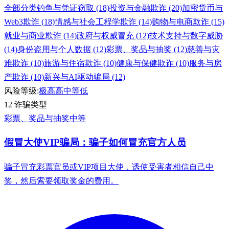
全部分类
钓鱼与凭证窃取 (18)
投资与金融欺诈 (20)
加密货币与
Web3欺诈 (18)
情感与社会工程学欺诈 (14)
购物与电商欺诈 (15)
就业与商业欺诈 (14)
政府与权威冒充 (12)
技术支持与数字威胁
(14)
身份盗用与个人数据 (12)
彩票、奖品与抽奖 (12)
慈善与灾
难欺诈 (10)
旅游与住宿欺诈 (10)
健康与保健欺诈 (10)
服务与房
产欺诈 (10)
新兴与AI驱动骗局 (12)
风险等级:
极高
高
中等
低
12 诈骗类型
彩票、奖品与抽奖
中等
假冒大使VIP骗局：骗子如何冒充官方人员
骗子冒充彩票官员或VIP项目大使，诱使受害者相信自己中
奖，然后索要领取奖金的费用。