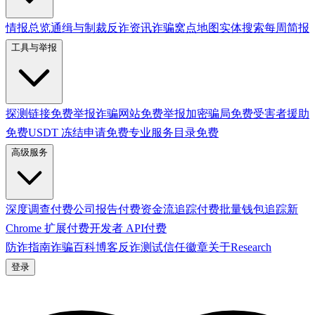
情报总览
通缉与制裁
反诈资讯
诈骗窝点地图
实体搜索
每周简报
工具与举报
探测链接
免费
举报诈骗网站
免费
举报加密骗局
免费
受害者援助
免费
USDT 冻结申请
免费
专业服务目录
免费
高级服务
深度调查
付费
公司报告
付费
资金流追踪
付费
批量钱包追踪
新
Chrome 扩展
付费
开发者 API
付费
防诈指南
诈骗百科
博客
反诈测试
信任徽章
关于
Research
登录