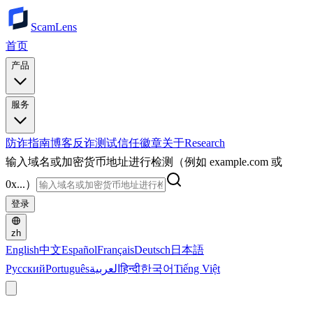
ScamLens
首页
产品
服务
防诈指南
博客
反诈测试
信任徽章
关于
Research
输入域名或加密货币地址进行检测（例如 example.com 或
0x...）
登录
zh
English
中文
Español
Français
Deutsch
日本語
Русский
Português
العربية
हिन्दी
한국어
Tiếng Việt