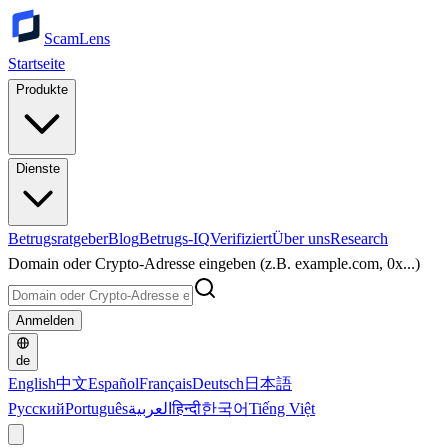
ScamLens
Startseite
Produkte
Dienste
Betrugsratgeber
Blog
Betrugs-IQ
Verifiziert
Über uns
Research
Domain oder Crypto-Adresse eingeben (z.B. example.com, 0x...)
Anmelden
de
English
中文
Español
Français
Deutsch
日本語
Русский
Português
العربية
हिन्दी
한국어
Tiếng Việt