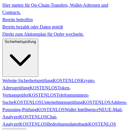
Hier starten für On-Chain-Transfers, Wallet-Adressen und
Contracts.
Bereits betroffen
Bereits bezahlt oder Daten geteilt
Direkt zum Aktionsplan für Opfer wechseln.
Sicherheitsprüfung
Website-Sicherheitsprüfung
KOSTENLOS
Krypto-
Adressprüfung
KOSTENLOS
Token-
Vertragsprüfer
KOSTENLOS
Telefonnummern-
Suche
KOSTENLOS
Unternehmensprüfung
KOSTENLOS
Address-
Poisoning-Prüfung
KOSTENLOS
Wallet Intelligence
NEU
E-Mail-
Analyzer
KOSTENLOS
Chat-
Analyzer
KOSTENLOS
Bedrohungsdatenbank
KOSTENLOS