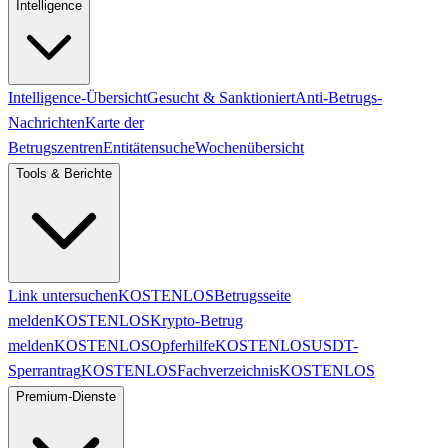
Intelligence
Intelligence-Übersicht
Gesucht & Sanktioniert
Anti-Betrugs-
Nachrichten
Karte der
Betrugszentren
Entitätensuche
Wochenübersicht
Tools & Berichte
Link untersuchen
KOSTENLOS
Betrugsseite
melden
KOSTENLOS
Krypto-Betrug
melden
KOSTENLOS
Opferhilfe
KOSTENLOS
USDT-
Sperrantrag
KOSTENLOS
Fachverzeichnis
KOSTENLOS
Premium-Dienste