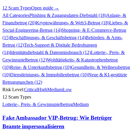
12 Scam Types
Open guide →
All Categories
Phishing & Zugangsdaten-Diebstahl (18)
Anlage- &
Finanzbetrug (20)
Kryptowährungs- & Web3-Betrug (18)
Liebes- &
Social-Engineering-Betrug (14)
Shopping- & E-Commerce-Betrug
(15)
Beschäftigungs- & Geschäftsbetrug (14)
Behörden- & Amts-
Betrug (12)
Tech-Support & Digitale Bedrohungen
(14)
Identitätsdiebstahl & Datenmissbrauch (12)
Lotterie-, Preis- &
Gewinnspielbetrug (12)
Wohltätigkeits- & Katastrophenbetrug
(10)
Reise- & Unterkunftsbetrug (10)
Gesundheits- & Wellnessbetrug
(10)
Dienstleistungs- & Immobilienbetrug (10)
Neue & KI-gestützte
Betrugsmaschen (12)
Risk Level:
Critical
High
Medium
Low
12 Scam Types
Lotterie-, Preis- & Gewinnspielbetrug
Medium
Fake Ambassador VIP-Betrug: Wie Betrüger
Beamte impersonalisieren