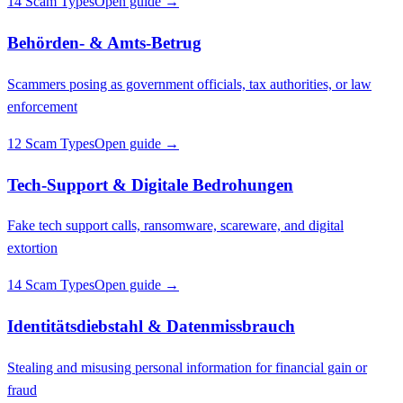
14 Scam Types
Open guide →
Behörden- & Amts-Betrug
Scammers posing as government officials, tax authorities, or law
enforcement
12 Scam Types
Open guide →
Tech-Support & Digitale Bedrohungen
Fake tech support calls, ransomware, scareware, and digital
extortion
14 Scam Types
Open guide →
Identitätsdiebstahl & Datenmissbrauch
Stealing and misusing personal information for financial gain or
fraud