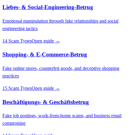
Liebes- & Social-Engineering-Betrug
Emotional manipulation through fake relationships and social
engineering tactics
14 Scam Types
Open guide →
Shopping- & E-Commerce-Betrug
Fake online stores, counterfeit goods, and deceptive shopping
practices
15 Scam Types
Open guide →
Beschäftigungs- & Geschäftsbetrug
Fake job postings, work-from-home scams, and business email
compromise