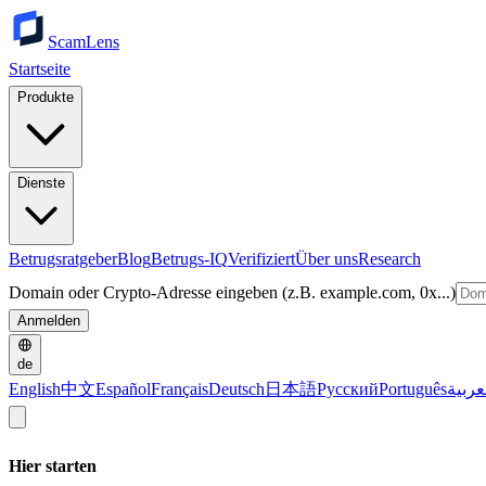
ScamLens
Startseite
Produkte
Dienste
Betrugsratgeber
Blog
Betrugs-IQ
Verifiziert
Über uns
Research
Domain oder Crypto-Adresse eingeben (z.B. example.com, 0x...)
Anmelden
de
English
中文
Español
Français
Deutsch
日本語
Русский
Português
عربية
Hier starten