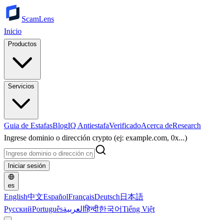
ScamLens
Inicio
Productos
Servicios
Guia de Estafas
Blog
IQ Antiestafa
Verificado
Acerca de
Research
Ingrese dominio o dirección crypto (ej: example.com, 0x...)
Iniciar sesión
es
English
中文
Español
Français
Deutsch
日本語
Русский
Português
العربية
हिन्दी
한국어
Tiếng Việt