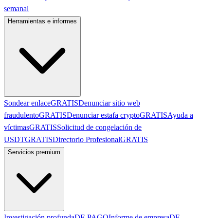
semanal
Herramientas e informes
Sondear enlace
GRATIS
Denunciar sitio web
fraudulento
GRATIS
Denunciar estafa crypto
GRATIS
Ayuda a
víctimas
GRATIS
Solicitud de congelación de
USDT
GRATIS
Directorio Profesional
GRATIS
Servicios premium
Investigación profunda
DE PAGO
Informe de empresa
DE