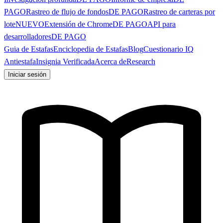
PAGO
Rastreo de flujo de fondos
DE PAGO
Rastreo de carteras por
lote
NUEVO
Extensión de Chrome
DE PAGO
API para
desarrolladores
DE PAGO
Guia de Estafas
Enciclopedia de Estafas
Blog
Cuestionario IQ
Antiestafa
Insignia Verificada
Acerca de
Research
Iniciar sesión