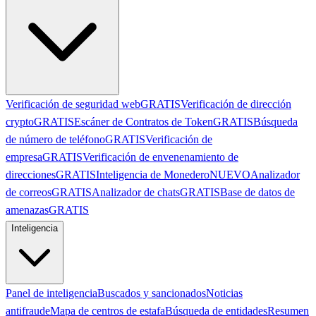
Verificación de seguridad web
GRATIS
Verificación de dirección
crypto
GRATIS
Escáner de Contratos de Token
GRATIS
Búsqueda
de número de teléfono
GRATIS
Verificación de
empresa
GRATIS
Verificación de envenenamiento de
direcciones
GRATIS
Inteligencia de Monedero
NUEVO
Analizador
de correos
GRATIS
Analizador de chats
GRATIS
Base de datos de
amenazas
GRATIS
Inteligencia
Panel de inteligencia
Buscados y sancionados
Noticias
antifraude
Mapa de centros de estafa
Búsqueda de entidades
Resumen