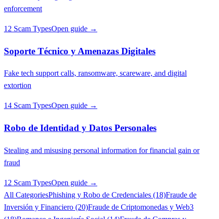
enforcement
12 Scam Types
Open guide →
Soporte Técnico y Amenazas Digitales
Fake tech support calls, ransomware, scareware, and digital
extortion
14 Scam Types
Open guide →
Robo de Identidad y Datos Personales
Stealing and misusing personal information for financial gain or
fraud
12 Scam Types
Open guide →
All Categories
Phishing y Robo de Credenciales (18)
Fraude de
Inversión y Financiero (20)
Fraude de Criptomonedas y Web3