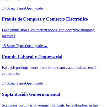
14 Scam Types
Open guide →
Fraude de Compras y Comercio Electrónico
Fake online stores, counterfeit goods, and deceptive shopping
practices
15 Scam Types
Open guide →
Fraude Laboral y Empresarial
Fake job postings, work-from-home scams, and business email
compromise
14 Scam Types
Open guide →
Suplantación Gubernamental
Scammers posing as government officials, tax authorities, or law