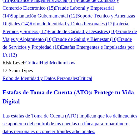
(18)
Romance e Ingeniería Social (14)
Fraude de Compras y
Comercio Electrónico (15)
Fraude Laboral y Empresarial
(14)
Suplantación Gubernamental (12)
Soporte Técnico y Amenazas
Digitales (14)
Robo de Identidad y Datos Personales (12)
Lotería,
Premios y Sorteos (12)
Fraude de Caridad y Desastres (10)
Fraude de
Viajes y Alojamiento (10)
Fraude de Salud y Bienestar (10)
Fraude
de Servicios y Propiedad (10)
Estafas Emergentes e Impulsadas por
IA (12)
Risk Level:
Critical
High
Medium
Low
12 Scam Types
Robo de Identidad y Datos Personales
Critical
Estafas de Toma de Cuenta (ATO): Protege tu Vida
Digital
Las estafas de Toma de Cuenta (ATO) implican que los delincuentes
se apoderen del control de tus cuentas en línea para robar dinero,
datos personales o cometer fraudes adicionales.