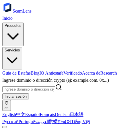
ScamLens
Inicio
Productos
Servicios
Guia de Estafas
Blog
IQ Antiestafa
Verificado
Acerca de
Research
Ingrese dominio o dirección crypto (ej: example.com, 0x...)
Iniciar sesión
es
English
中文
Español
Français
Deutsch
日本語
Русский
Português
العربية
हिन्दी
한국어
Tiếng Việt