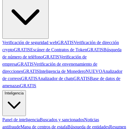
Verificación de seguridad web
GRATIS
Verificación de dirección
crypto
GRATIS
Escáner de Contratos de Token
GRATIS
Búsqueda
de número de teléfono
GRATIS
Verificación de
empresa
GRATIS
Verificación de envenenamiento de
direcciones
GRATIS
Inteligencia de Monedero
NUEVO
Analizador
de correos
GRATIS
Analizador de chats
GRATIS
Base de datos de
amenazas
GRATIS
Inteligencia
Panel de inteligencia
Buscados y sancionados
Noticias
antifraude
Mapa de centros de estafa
Búsqueda de entidades
Resumen