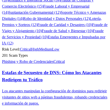
(18)
Romance e Ingeniería Social (14)
Fraude de Compras y
Comercio Electrónico (15)
Fraude Laboral y Empresarial
(14)
Suplantación Gubernamental (12)
Soporte Técnico y Amenazas
Digitales (14)
Robo de Identidad y Datos Personales (12)
Lotería,
Premios y Sorteos (12)
Fraude de Caridad y Desastres (10)
Fraude de
Viajes y Alojamiento (10)
Fraude de Salud y Bienestar (10)
Fraude
de Servicios y Propiedad (10)
Estafas Emergentes e Impulsadas por
IA (12)
Risk Level:
Critical
High
Medium
Low
201 Scam Types
Phishing y Robo de Credenciales
Critical
Estafas de Secuestro de DNS: Cómo los Atacantes
Redirigen tu Tráfico
Los atacantes manipulan la configuración de dominios para redirigir
visitantes de sitios web a páginas fraudulentas, robando credenciales
e información de pagos.