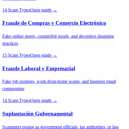
14 Scam Types
Open guide →
Fraude de Compras y Comercio Electrónico
Fake online stores, counterfeit goods, and deceptive shopping
practices
15 Scam Types
Open guide →
Fraude Laboral y Empresarial
Fake job postings, work-from-home scams, and business email
compromise
14 Scam Types
Open guide →
Suplantación Gubernamental
Scammers posing as government officials, tax authorities, or law