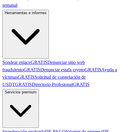
semanal
Herramientas e informes
Sondear enlace
GRATIS
Denunciar sitio web
fraudulento
GRATIS
Denunciar estafa crypto
GRATIS
Ayuda a
víctimas
GRATIS
Solicitud de congelación de
USDT
GRATIS
Directorio Profesional
GRATIS
Servicios premium
Investigación profunda
DE PAGO
Informe de empresa
DE