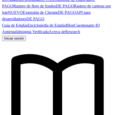
PAGO
Rastreo de flujo de fondos
DE PAGO
Rastreo de carteras por
lote
NUEVO
Extensión de Chrome
DE PAGO
API para
desarrolladores
DE PAGO
Guia de Estafas
Enciclopedia de Estafas
Blog
Cuestionario IQ
Antiestafa
Insignia Verificada
Acerca de
Research
Iniciar sesión