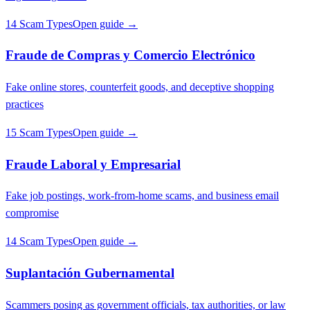
14 Scam Types
Open guide →
Fraude de Compras y Comercio Electrónico
Fake online stores, counterfeit goods, and deceptive shopping
practices
15 Scam Types
Open guide →
Fraude Laboral y Empresarial
Fake job postings, work-from-home scams, and business email
compromise
14 Scam Types
Open guide →
Suplantación Gubernamental
Scammers posing as government officials, tax authorities, or law