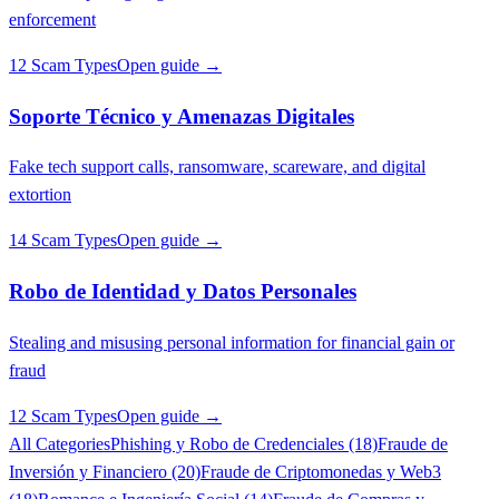
enforcement
12 Scam Types
Open guide →
Soporte Técnico y Amenazas Digitales
Fake tech support calls, ransomware, scareware, and digital
extortion
14 Scam Types
Open guide →
Robo de Identidad y Datos Personales
Stealing and misusing personal information for financial gain or
fraud
12 Scam Types
Open guide →
All Categories
Phishing y Robo de Credenciales (18)
Fraude de
Inversión y Financiero (20)
Fraude de Criptomonedas y Web3