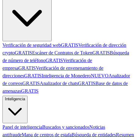
Verificación de seguridad web
GRATIS
Verificación de dirección
crypto
GRATIS
Escáner de Contratos de Token
GRATIS
Búsqueda
de número de teléfono
GRATIS
Verificación de
empresa
GRATIS
Verificación de envenenamiento de
direcciones
GRATIS
Inteligencia de Monedero
NUEVO
Analizador
de correos
GRATIS
Analizador de chats
GRATIS
Base de datos de
amenazas
GRATIS
Inteligencia
Panel de inteligencia
Buscados y sancionados
Noticias
antifraude
Mapa de centros de estafa
Búsqueda de entidades
Resumen