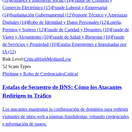
(18)
Romance e Ingeniería Social (14)
Fraude de Compras y
Comercio Electrónico (15)
Fraude Laboral y Empresarial
(14)
Suplantación Gubernamental (12)
Soporte Técnico y Amenazas
Digitales (14)
Robo de Identidad y Datos Personales (12)
Lotería,
Premios y Sorteos (12)
Fraude de Caridad y Desastres (10)
Fraude de
Viajes y Alojamiento (10)
Fraude de Salud y Bienestar (10)
Fraude
de Servicios y Propiedad (10)
Estafas Emergentes e Impulsadas por
IA (12)
Risk Level:
Critical
High
Medium
Low
52 Scam Types
Phishing y Robo de Credenciales
Critical
Estafas de Secuestro de DNS: Cómo los Atacantes
Redirigen tu Tráfico
Los atacantes manipulan la configuración de dominios para redirigir
visitantes de sitios web a páginas fraudulentas, robando credenciales
e información de pagos.