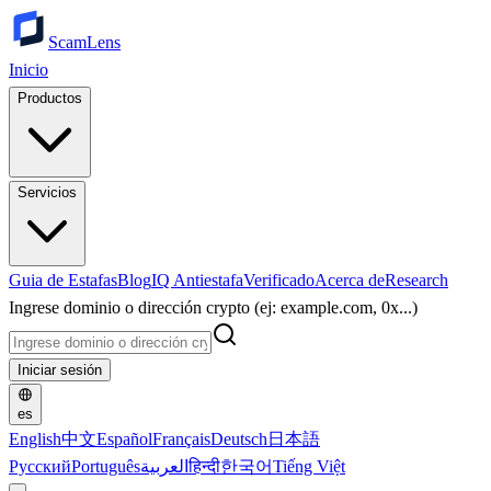
ScamLens
Inicio
Productos
Servicios
Guia de Estafas
Blog
IQ Antiestafa
Verificado
Acerca de
Research
Ingrese dominio o dirección crypto (ej: example.com, 0x...)
Iniciar sesión
es
English
中文
Español
Français
Deutsch
日本語
Русский
Português
العربية
हिन्दी
한국어
Tiếng Việt