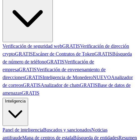
Verificación de seguridad web
GRATIS
Verificación de dirección
crypto
GRATIS
Escáner de Contratos de Token
GRATIS
Búsqueda
de número de teléfono
GRATIS
Verificación de
empresa
GRATIS
Verificación de envenenamiento de
direcciones
GRATIS
Inteligencia de Monedero
NUEVO
Analizador
de correos
GRATIS
Analizador de chats
GRATIS
Base de datos de
amenazas
GRATIS
Inteligencia
Panel de inteligencia
Buscados y sancionados
Noticias
antifraude
Mapa de centros de estafa
Búsqueda de entidades
Resumen