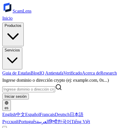
ScamLens
Inicio
Productos
Servicios
Guia de Estafas
Blog
IQ Antiestafa
Verificado
Acerca de
Research
Ingrese dominio o dirección crypto (ej: example.com, 0x...)
Iniciar sesión
es
English
中文
Español
Français
Deutsch
日本語
Русский
Português
العربية
हिन्दी
한국어
Tiếng Việt