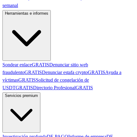
semanal
Herramientas e informes
Sondear enlace
GRATIS
Denunciar sitio web
fraudulento
GRATIS
Denunciar estafa crypto
GRATIS
Ayuda a
víctimas
GRATIS
Solicitud de congelación de
USDT
GRATIS
Directorio Profesional
GRATIS
Servicios premium
Investigación profunda
DE PAGO
Informe de empresa
DE