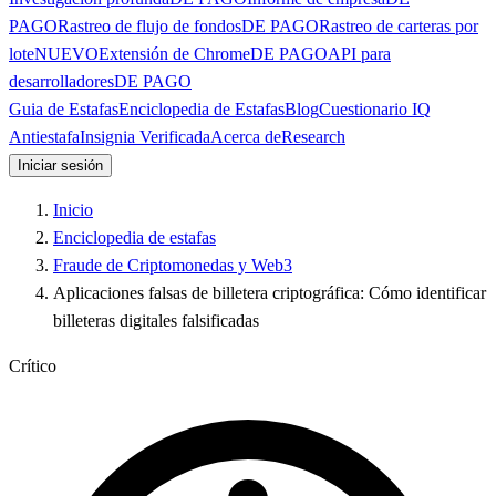
PAGO
Rastreo de flujo de fondos
DE PAGO
Rastreo de carteras por
lote
NUEVO
Extensión de Chrome
DE PAGO
API para
desarrolladores
DE PAGO
Guia de Estafas
Enciclopedia de Estafas
Blog
Cuestionario IQ
Antiestafa
Insignia Verificada
Acerca de
Research
Iniciar sesión
Inicio
Enciclopedia de estafas
Fraude de Criptomonedas y Web3
Aplicaciones falsas de billetera criptográfica: Cómo identificar
billeteras digitales falsificadas
Crítico