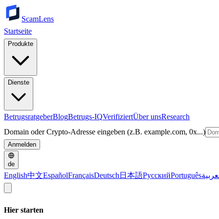
ScamLens
Startseite
Produkte
Dienste
Betrugsratgeber
Blog
Betrugs-IQ
Verifiziert
Über uns
Research
Domain oder Crypto-Adresse eingeben (z.B. example.com, 0x...)
Anmelden
de
English
中文
Español
Français
Deutsch
日本語
Русский
Português
عربية
Hier starten