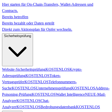
Hier starten für On-Chain-Transfers, Wallet-Adressen und
Contracts.
Bereits betroffen
Bereits bezahlt oder Daten geteilt
Direkt zum Aktionsplan für Opfer wechseln.
Sicherheitsprüfung
Website-Sicherheitsprüfung
KOSTENLOS
Krypto-
Adressprüfung
KOSTENLOS
Token-
Vertragsprüfer
KOSTENLOS
Telefonnummern-
Suche
KOSTENLOS
Unternehmensprüfung
KOSTENLOS
Address-
Poisoning-Prüfung
KOSTENLOS
Wallet Intelligence
NEU
E-Mail-
Analyzer
KOSTENLOS
Chat-
Analyzer
KOSTENLOS
Bedrohungsdatenbank
KOSTENLOS