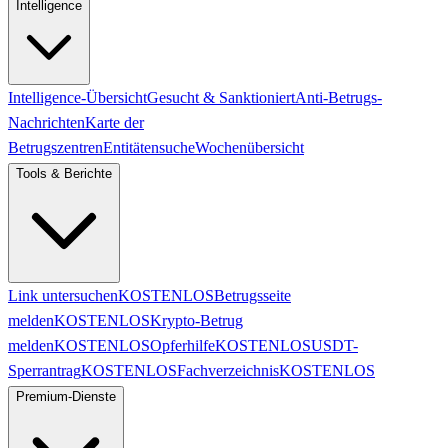
Intelligence
Intelligence-Übersicht
Gesucht & Sanktioniert
Anti-Betrugs-
Nachrichten
Karte der
Betrugszentren
Entitätensuche
Wochenübersicht
Tools & Berichte
Link untersuchen
KOSTENLOS
Betrugsseite
melden
KOSTENLOS
Krypto-Betrug
melden
KOSTENLOS
Opferhilfe
KOSTENLOS
USDT-
Sperrantrag
KOSTENLOS
Fachverzeichnis
KOSTENLOS
Premium-Dienste