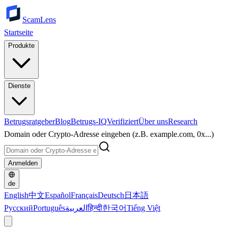
ScamLens
Startseite
Produkte
Dienste
Betrugsratgeber
Blog
Betrugs-IQ
Verifiziert
Über uns
Research
Domain oder Crypto-Adresse eingeben (z.B. example.com, 0x...)
Anmelden
de
English
中文
Español
Français
Deutsch
日本語
Русский
Português
العربية
हिन्दी
한국어
Tiếng Việt