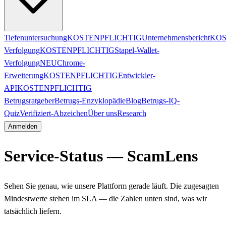
Tiefenuntersuchung
KOSTENPFLICHTIG
Unternehmensbericht
KOS
Verfolgung
KOSTENPFLICHTIG
Stapel-Wallet-
Verfolgung
NEU
Chrome-
Erweiterung
KOSTENPFLICHTIG
Entwickler-
API
KOSTENPFLICHTIG
Betrugsratgeber
Betrugs-Enzyklopädie
Blog
Betrugs-IQ-
Quiz
Verifiziert-Abzeichen
Über uns
Research
Anmelden
Service-Status — ScamLens
Sehen Sie genau, wie unsere Plattform gerade läuft. Die zugesagten
Mindestwerte stehen im SLA — die Zahlen unten sind, was wir
tatsächlich liefern.