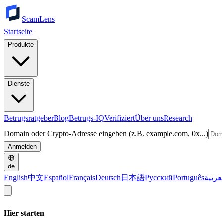
ScamLens
Startseite
Produkte
Dienste
Betrugsratgeber
Blog
Betrugs-IQ
Verifiziert
Über uns
Research
Domain oder Crypto-Adresse eingeben (z.B. example.com, 0x...)
Anmelden
de
English
中文
Español
Français
Deutsch
日本語
Русский
Português
عربية
Hier starten