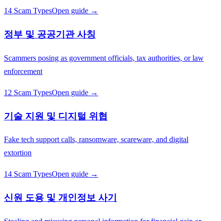
14 Scam Types
Open guide →
정부 및 공공기관 사칭
Scammers posing as government officials, tax authorities, or law
enforcement
12 Scam Types
Open guide →
기술 지원 및 디지털 위협
Fake tech support calls, ransomware, scareware, and digital
extortion
14 Scam Types
Open guide →
신원 도용 및 개인정보 사기