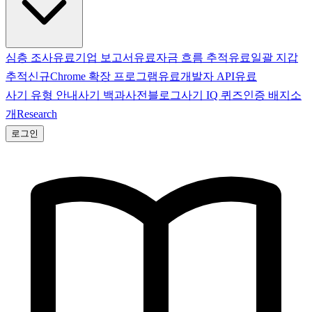
심층 조사
유료
기업 보고서
유료
자금 흐름 추적
유료
일괄 지갑
추적
신규
Chrome 확장 프로그램
유료
개발자 API
유료
사기 유형 안내
사기 백과사전
블로그
사기 IQ 퀴즈
인증 배지
소
개
Research
로그인