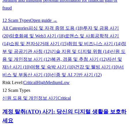
Stealing and misusing personal information for financial gain or
fraud
12 Scam Types
Open guide →
All Categories
피싱 및 자격 증명 도용 (18)
투자 및 금융 사기
(20)
암호화폐 및 Web3 사기 (18)
로맨스 및 사회공학적 사기
(14)
쇼핑 및 전자상거래 사기 (15)
취업 및 비즈니스 사기 (14)
정
부 및 공공기관 사칭 (12)
기술 지원 및 디지털 위협 (14)
신원 도
용 및 개인정보 사기 (12)
복권, 경품 및 추첨 사기 (12)
자선 및
재난 사기 (10)
여행 및 숙박 사기 (10)
건강 및 웰빙 사기 (10)
서
비스 및 부동산 사기 (10)
신종 및 AI 기반 사기 (12)
Risk Level:
Critical
High
Medium
Low
12 Scam Types
신원 도용 및 개인정보 사기
Critical
계정 탈취(ATO) 사기: 당신의 디지털 생활을 보호하
세요