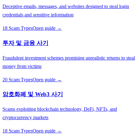
Deceptive emails, messages, and websites designed to steal login
credentials and sensitive information
18 Scam Types
Open guide →
투자 및 금융 사기
Fraudulent investment schemes promising unrealistic returns to steal
money from victims
20 Scam Types
Open guide →
암호화폐 및 Web3 사기
Scams exploiting blockchain technology, DeFi, NFTs, and
cryptocurrency markets
18 Scam Types
Open guide →