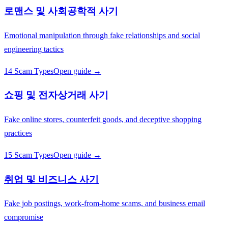
로맨스 및 사회공학적 사기
Emotional manipulation through fake relationships and social
engineering tactics
14 Scam Types
Open guide →
쇼핑 및 전자상거래 사기
Fake online stores, counterfeit goods, and deceptive shopping
practices
15 Scam Types
Open guide →
취업 및 비즈니스 사기
Fake job postings, work-from-home scams, and business email
compromise