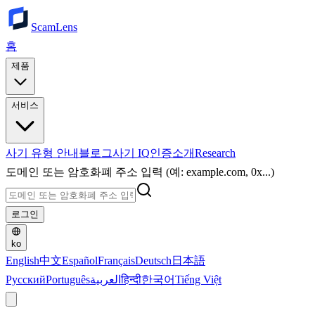
ScamLens
홈
제품
서비스
사기 유형 안내
블로그
사기 IQ
인증
소개
Research
도메인 또는 암호화폐 주소 입력 (예: example.com, 0x...)
로그인
ko
English
中文
Español
Français
Deutsch
日本語
Русский
Português
العربية
हिन्दी
한국어
Tiếng Việt