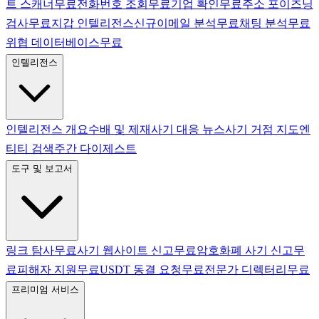
트 스캐너
무료
전화번호 조회
무료
기업 확인
무료
주소 포이즈닝
검사
무료
지갑 인텔리전스
신규
이메일 분석
무료
채팅 분석
무료
위협 데이터베이스
무료
인텔리전스
인텔리전스 개요
수배 및 제재
사기 대응 뉴스
사기 거점 지도
엔
티티 검색
주간 다이제스트
도구 및 보고서
링크 탐사
무료
사기 웹사이트 신고
무료
암호화폐 사기 신고
무
료
피해자 지원
무료
USDT 동결 요청
무료
전문가 디렉터리
무료
프리미엄 서비스