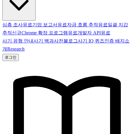
심층 조사
유료
기업 보고서
유료
자금 흐름 추적
유료
일괄 지갑
추적
신규
Chrome 확장 프로그램
유료
개발자 API
유료
사기 유형 안내
사기 백과사전
블로그
사기 IQ 퀴즈
인증 배지
소
개
Research
로그인