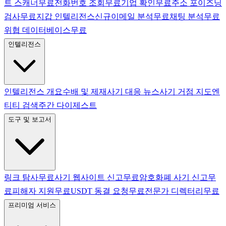
트 스캐너
무료
전화번호 조회
무료
기업 확인
무료
주소 포이즈닝
검사
무료
지갑 인텔리전스
신규
이메일 분석
무료
채팅 분석
무료
위협 데이터베이스
무료
인텔리전스
인텔리전스 개요
수배 및 제재
사기 대응 뉴스
사기 거점 지도
엔
티티 검색
주간 다이제스트
도구 및 보고서
링크 탐사
무료
사기 웹사이트 신고
무료
암호화폐 사기 신고
무
료
피해자 지원
무료
USDT 동결 요청
무료
전문가 디렉터리
무료
프리미엄 서비스