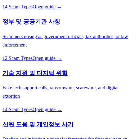
14 Scam Types
Open guide →
정부 및 공공기관 사칭
Scammers posing as government officials, tax authorities, or law
enforcement
12 Scam Types
Open guide →
기술 지원 및 디지털 위협
Fake tech support calls, ransomware, scareware, and digital
extortion
14 Scam Types
Open guide →
신원 도용 및 개인정보 사기