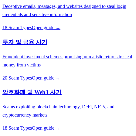
Deceptive emails, messages, and websites designed to steal login
credentials and sensitive information
18 Scam Types
Open guide →
투자 및 금융 사기
Fraudulent investment schemes promising unrealistic returns to steal
money from victims
20 Scam Types
Open guide →
암호화폐 및 Web3 사기
Scams exploiting blockchain technology, DeFi, NFTs, and
cryptocurrency markets
18 Scam Types
Open guide →