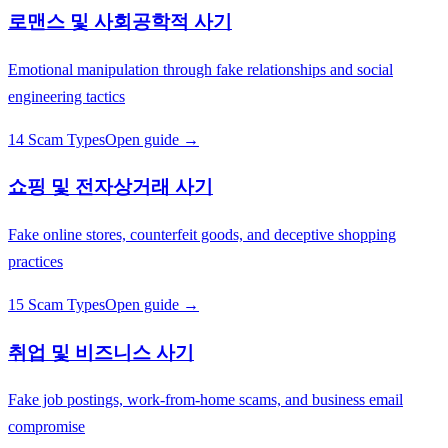
로맨스 및 사회공학적 사기
Emotional manipulation through fake relationships and social
engineering tactics
14 Scam Types
Open guide →
쇼핑 및 전자상거래 사기
Fake online stores, counterfeit goods, and deceptive shopping
practices
15 Scam Types
Open guide →
취업 및 비즈니스 사기
Fake job postings, work-from-home scams, and business email
compromise