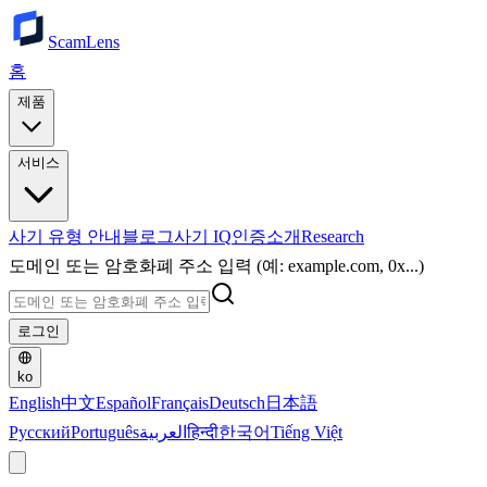
ScamLens
홈
제품
서비스
사기 유형 안내
블로그
사기 IQ
인증
소개
Research
도메인 또는 암호화폐 주소 입력 (예: example.com, 0x...)
로그인
ko
English
中文
Español
Français
Deutsch
日本語
Русский
Português
العربية
हिन्दी
한국어
Tiếng Việt