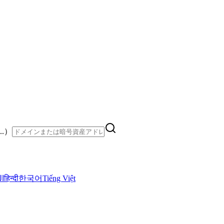
..）
ال
हिन्दी
한국어
Tiếng Việt