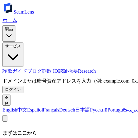
ScamLens
ホーム
製品
サービス
詐欺ガイド
ブログ
詐欺 IQ
認証
概要
Research
ドメインまたは暗号資産アドレスを入力（例: example.com, 0x.
ログイン
ja
English
中文
Español
Français
Deutsch
日本語
Русский
Português
عربية
まずはここから