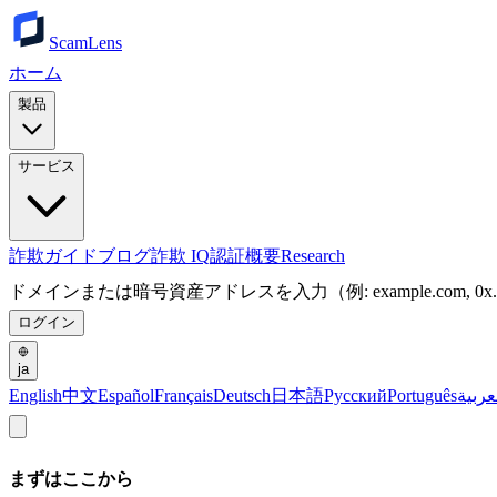
ScamLens
ホーム
製品
サービス
詐欺ガイド
ブログ
詐欺 IQ
認証
概要
Research
ドメインまたは暗号資産アドレスを入力（例: example.com, 0x.
ログイン
ja
English
中文
Español
Français
Deutsch
日本語
Русский
Português
عربية
まずはここから