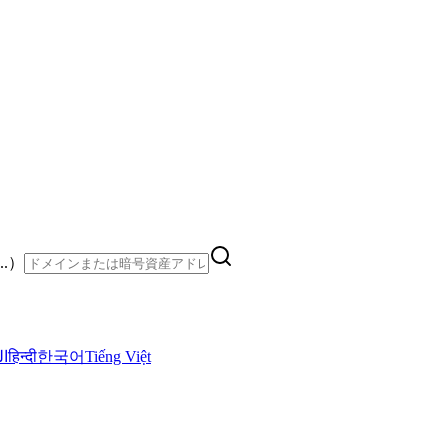
..）
ال
हिन्दी
한국어
Tiếng Việt