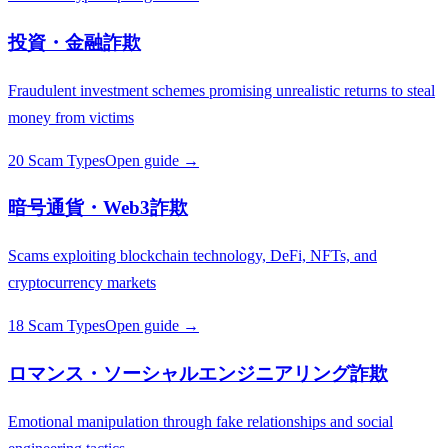
投資・金融詐欺
Fraudulent investment schemes promising unrealistic returns to steal
money from victims
20 Scam Types
Open guide →
暗号通貨・Web3詐欺
Scams exploiting blockchain technology, DeFi, NFTs, and
cryptocurrency markets
18 Scam Types
Open guide →
ロマンス・ソーシャルエンジニアリング詐欺
Emotional manipulation through fake relationships and social