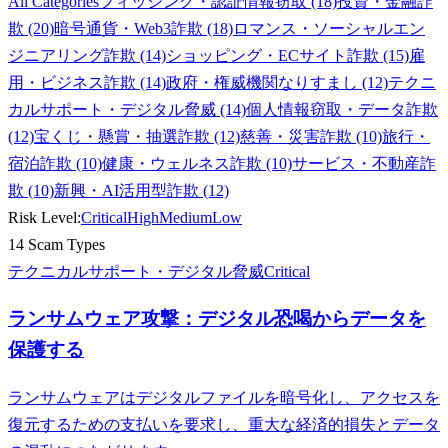
All Categories
フィッシング・認証情報窃取 (18)
投資・金融詐
欺 (20)
暗号通貨・Web3詐欺 (18)
ロマンス・ソーシャルエン
ジニアリング詐欺 (14)
ショッピング・ECサイト詐欺 (15)
雇
用・ビジネス詐欺 (14)
政府・権威機関なりすまし (12)
テクニ
カルサポート・デジタル脅威 (14)
個人情報窃取・データ詐欺
(12)
宝くじ・懸賞・抽選詐欺 (12)
慈善・災害詐欺 (10)
旅行・
宿泊詐欺 (10)
健康・ウェルネス詐欺 (10)
サービス・不動産詐
欺 (10)
新興・AI活用型詐欺 (12)
Risk Level:
Critical
High
Medium
Low
14 Scam Types
テクニカルサポート・デジタル脅威
Critical
ランサムウェア攻撃：デジタル恐喝からデータを
保護する
ランサムウェアはデジタルファイルを暗号化し、アクセスを
復元するための支払いを要求し、重大な経済的損失とデータ