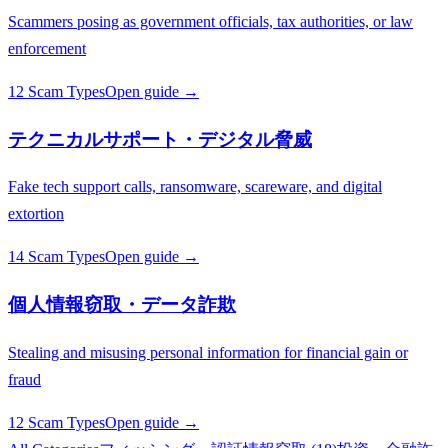
Scammers posing as government officials, tax authorities, or law
enforcement
12 Scam Types
Open guide →
テクニカルサポート・デジタル脅威
Fake tech support calls, ransomware, scareware, and digital
extortion
14 Scam Types
Open guide →
個人情報窃取・データ詐欺
Stealing and misusing personal information for financial gain or
fraud
12 Scam Types
Open guide →