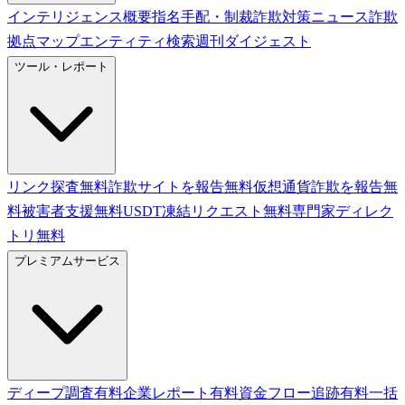
インテリジェンス概要
指名手配・制裁
詐欺対策ニュース
詐欺
拠点マップ
エンティティ検索
週刊ダイジェスト
ツール・レポート
リンク探査
無料
詐欺サイトを報告
無料
仮想通貨詐欺を報告
無
料
被害者支援
無料
USDT凍結リクエスト
無料
専門家ディレク
トリ
無料
プレミアムサービス
ディープ調査
有料
企業レポート
有料
資金フロー追跡
有料
一括