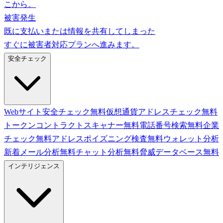
こから。
被害発生
既に支払いまたは情報を共有してしまった
すぐに被害者対応プランへ進みます。
安全チェック
Webサイト安全チェック
無料
仮想通貨アドレスチェック
無料
トークンコントラクトスキャナー
無料
電話番号検索
無料
企業
チェック
無料
アドレスポイズニング検査
無料
ウォレット分析
新着
メール分析
無料
チャット分析
無料
脅威データベース
無料
インテリジェンス