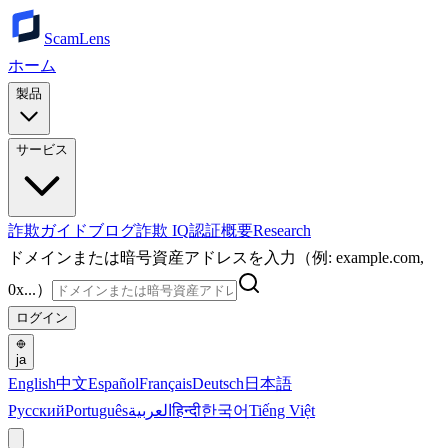
ScamLens
ホーム
製品
サービス
詐欺ガイド
ブログ
詐欺 IQ
認証
概要
Research
ドメインまたは暗号資産アドレスを入力（例: example.com,
0x...）
ログイン
ja
English
中文
Español
Français
Deutsch
日本語
Русский
Português
العربية
हिन्दी
한국어
Tiếng Việt