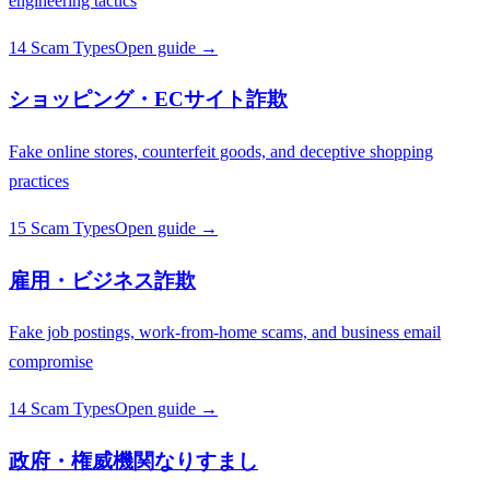
engineering tactics
14 Scam Types
Open guide →
ショッピング・ECサイト詐欺
Fake online stores, counterfeit goods, and deceptive shopping
practices
15 Scam Types
Open guide →
雇用・ビジネス詐欺
Fake job postings, work-from-home scams, and business email
compromise
14 Scam Types
Open guide →
政府・権威機関なりすまし