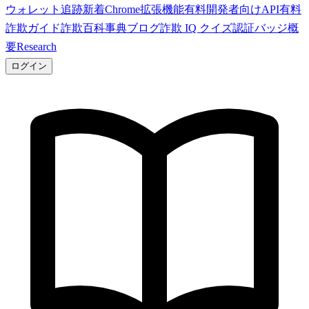
ウォレット追跡
新着
Chrome拡張機能
有料
開発者向けAPI
有料
詐欺ガイド
詐欺百科事典
ブログ
詐欺 IQ クイズ
認証バッジ
概
要
Research
ログイン