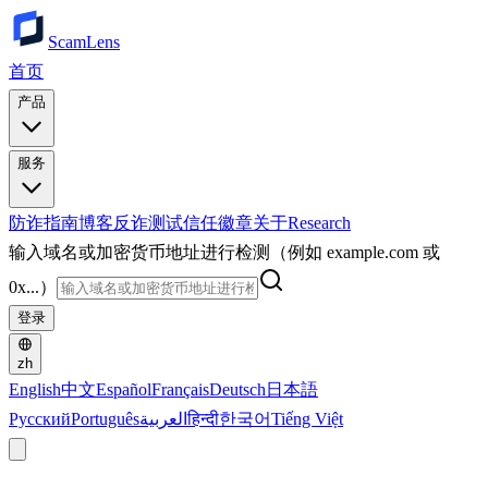
ScamLens
首页
产品
服务
防诈指南
博客
反诈测试
信任徽章
关于
Research
输入域名或加密货币地址进行检测（例如 example.com 或
0x...）
登录
zh
English
中文
Español
Français
Deutsch
日本語
Русский
Português
العربية
हिन्दी
한국어
Tiếng Việt