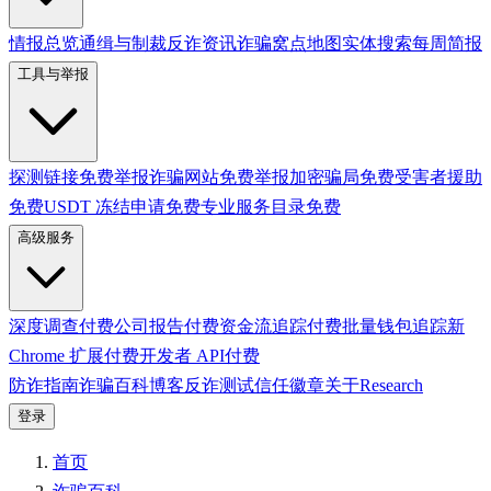
情报总览
通缉与制裁
反诈资讯
诈骗窝点地图
实体搜索
每周简报
工具与举报
探测链接
免费
举报诈骗网站
免费
举报加密骗局
免费
受害者援助
免费
USDT 冻结申请
免费
专业服务目录
免费
高级服务
深度调查
付费
公司报告
付费
资金流追踪
付费
批量钱包追踪
新
Chrome 扩展
付费
开发者 API
付费
防诈指南
诈骗百科
博客
反诈测试
信任徽章
关于
Research
登录
首页