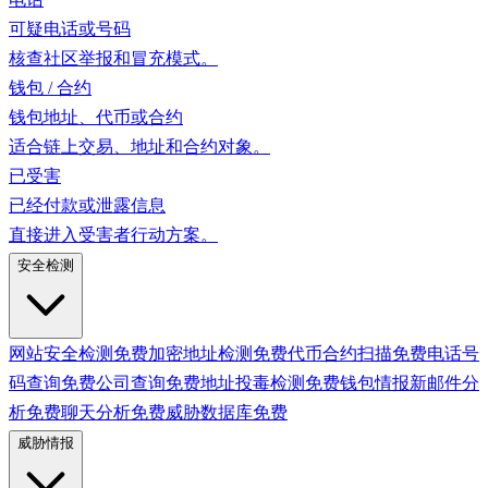
可疑电话或号码
核查社区举报和冒充模式。
钱包 / 合约
钱包地址、代币或合约
适合链上交易、地址和合约对象。
已受害
已经付款或泄露信息
直接进入受害者行动方案。
安全检测
网站安全检测
免费
加密地址检测
免费
代币合约扫描
免费
电话号
码查询
免费
公司查询
免费
地址投毒检测
免费
钱包情报
新
邮件分
析
免费
聊天分析
免费
威胁数据库
免费
威胁情报