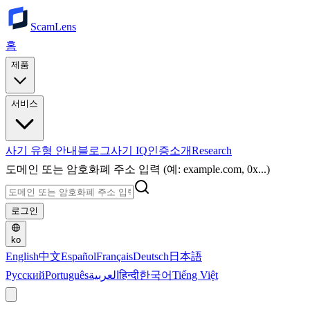
ScamLens
홈
제품
서비스
사기 유형 안내
블로그
사기 IQ
인증
소개
Research
도메인 또는 암호화폐 주소 입력 (예: example.com, 0x...)
로그인
ko
English
中文
Español
Français
Deutsch
日本語
Русский
Português
العربية
हिन्दी
한국어
Tiếng Việt