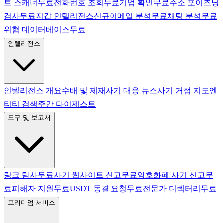
트 스캐너
무료
전화번호 조회
무료
기업 확인
무료
주소 포이즈닝
검사
무료
지갑 인텔리전스
신규
이메일 분석
무료
채팅 분석
무료
위협 데이터베이스
무료
인텔리전스
인텔리전스 개요
수배 및 제재
사기 대응 뉴스
사기 거점 지도
엔
티티 검색
주간 다이제스트
도구 및 보고서
링크 탐사
무료
사기 웹사이트 신고
무료
암호화폐 사기 신고
무
료
피해자 지원
무료
USDT 동결 요청
무료
전문가 디렉터리
무료
프리미엄 서비스