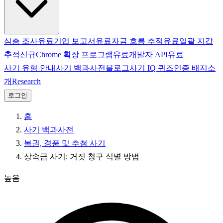
심층 조사
유료
기업 보고서
유료
자금 흐름 추적
유료
일괄 지갑
추적
신규
Chrome 확장 프로그램
유료
개발자 API
유료
사기 유형 안내
사기 백과사전
블로그
사기 IQ 퀴즈
인증 배지
소
개
Research
로그인
홈
사기 백과사전
복권, 경품 및 추첨 사기
상속금 사기: 거짓 청구 식별 방법
높음