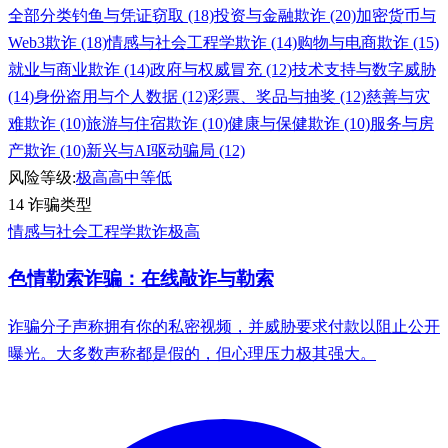
全部分类
钓鱼与凭证窃取 (18)
投资与金融欺诈 (20)
加密货币与
Web3欺诈 (18)
情感与社会工程学欺诈 (14)
购物与电商欺诈 (15)
就业与商业欺诈 (14)
政府与权威冒充 (12)
技术支持与数字威胁
(14)
身份盗用与个人数据 (12)
彩票、奖品与抽奖 (12)
慈善与灾
难欺诈 (10)
旅游与住宿欺诈 (10)
健康与保健欺诈 (10)
服务与房
产欺诈 (10)
新兴与AI驱动骗局 (12)
风险等级:
极高
高
中等
低
14 诈骗类型
情感与社会工程学欺诈
极高
色情勒索诈骗：在线敲诈与勒索
诈骗分子声称拥有你的私密视频，并威胁要求付款以阻止公开
曝光。大多数声称都是假的，但心理压力极其强大。