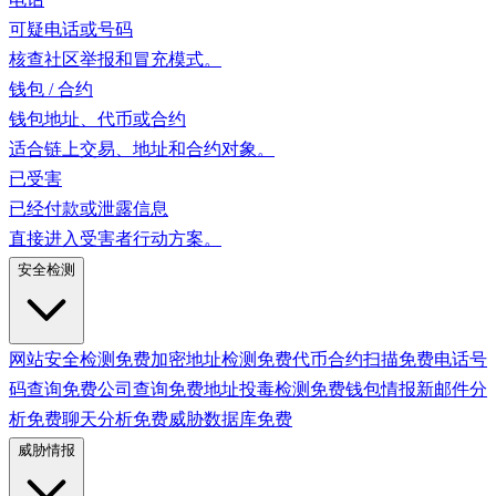
可疑电话或号码
核查社区举报和冒充模式。
钱包 / 合约
钱包地址、代币或合约
适合链上交易、地址和合约对象。
已受害
已经付款或泄露信息
直接进入受害者行动方案。
安全检测
网站安全检测
免费
加密地址检测
免费
代币合约扫描
免费
电话号
码查询
免费
公司查询
免费
地址投毒检测
免费
钱包情报
新
邮件分
析
免费
聊天分析
免费
威胁数据库
免费
威胁情报