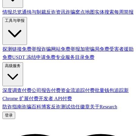
情报总览
通缉与制裁
反诈资讯
诈骗窝点地图
实体搜索
每周简报
工具与举报
探测链接
免费
举报诈骗网站
免费
举报加密骗局
免费
受害者援助
免费
USDT 冻结申请
免费
专业服务目录
免费
高级服务
深度调查
付费
公司报告
付费
资金流追踪
付费
批量钱包追踪
新
Chrome 扩展
付费
开发者 API
付费
防诈指南
诈骗百科
博客
反诈测试
信任徽章
关于
Research
登录