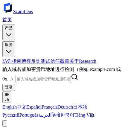
ScamLens
首页
产品
服务
防诈指南
博客
反诈测试
信任徽章
关于
Research
输入域名或加密货币地址进行检测（例如 example.com 或
0x...）
登录
zh
English
中文
Español
Français
Deutsch
日本語
Русский
Português
العربية
हिन्दी
한국어
Tiếng Việt