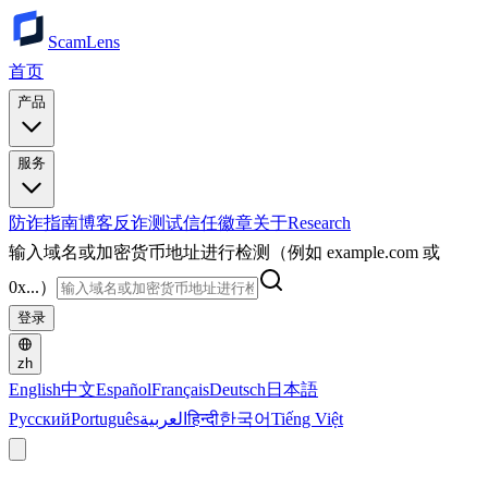
ScamLens
首页
产品
服务
防诈指南
博客
反诈测试
信任徽章
关于
Research
输入域名或加密货币地址进行检测（例如 example.com 或
0x...）
登录
zh
English
中文
Español
Français
Deutsch
日本語
Русский
Português
العربية
हिन्दी
한국어
Tiếng Việt