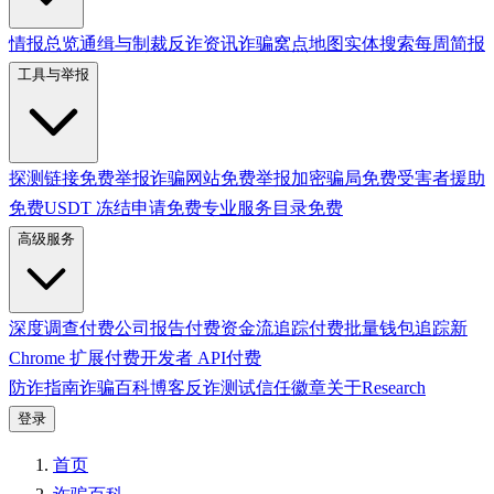
情报总览
通缉与制裁
反诈资讯
诈骗窝点地图
实体搜索
每周简报
工具与举报
探测链接
免费
举报诈骗网站
免费
举报加密骗局
免费
受害者援助
免费
USDT 冻结申请
免费
专业服务目录
免费
高级服务
深度调查
付费
公司报告
付费
资金流追踪
付费
批量钱包追踪
新
Chrome 扩展
付费
开发者 API
付费
防诈指南
诈骗百科
博客
反诈测试
信任徽章
关于
Research
登录
首页