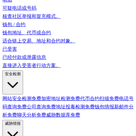
可疑电话或号码
核查社区举报和冒充模式。
钱包 / 合约
钱包地址、代币或合约
适合链上交易、地址和合约对象。
已受害
已经付款或泄露信息
直接进入受害者行动方案。
安全检测
网站安全检测
免费
加密地址检测
免费
代币合约扫描
免费
电话号
码查询
免费
公司查询
免费
地址投毒检测
免费
钱包情报
新
邮件分
析
免费
聊天分析
免费
威胁数据库
免费
威胁情报