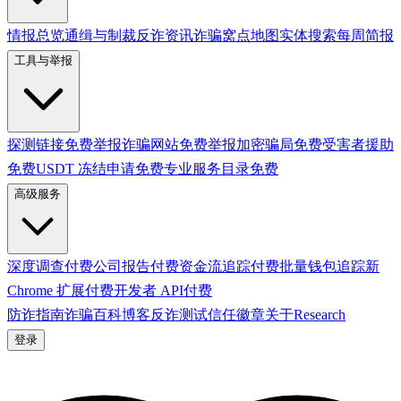
情报总览
通缉与制裁
反诈资讯
诈骗窝点地图
实体搜索
每周简报
工具与举报
探测链接
免费
举报诈骗网站
免费
举报加密骗局
免费
受害者援助
免费
USDT 冻结申请
免费
专业服务目录
免费
高级服务
深度调查
付费
公司报告
付费
资金流追踪
付费
批量钱包追踪
新
Chrome 扩展
付费
开发者 API
付费
防诈指南
诈骗百科
博客
反诈测试
信任徽章
关于
Research
登录