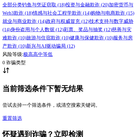
全部分类
钓鱼与凭证窃取 (18)
投资与金融欺诈 (20)
加密货币与
Web3欺诈 (18)
情感与社会工程学欺诈 (14)
购物与电商欺诈 (15)
就业与商业欺诈 (14)
政府与权威冒充 (12)
技术支持与数字威胁
(14)
身份盗用与个人数据 (12)
彩票、奖品与抽奖 (12)
慈善与灾
难欺诈 (10)
旅游与住宿欺诈 (10)
健康与保健欺诈 (10)
服务与房
产欺诈 (10)
新兴与AI驱动骗局 (12)
风险等级:
极高
高
中等
低
0 诈骗类型
当前筛选条件下暂无结果
尝试去掉一个筛选条件，或清空搜索关键词。
重置筛选
怀疑遇到诈骗？立即检测