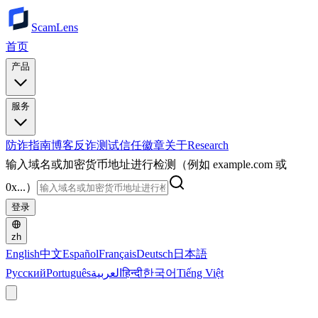
ScamLens
首页
产品
服务
防诈指南
博客
反诈测试
信任徽章
关于
Research
输入域名或加密货币地址进行检测（例如 example.com 或
0x...）
登录
zh
English
中文
Español
Français
Deutsch
日本語
Русский
Português
العربية
हिन्दी
한국어
Tiếng Việt