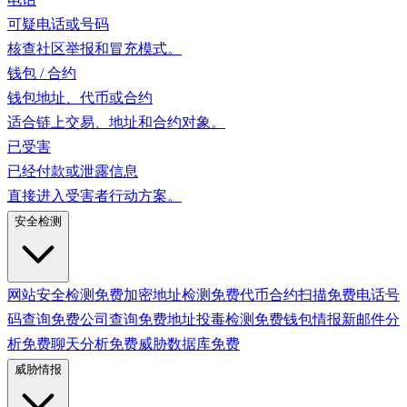
可疑电话或号码
核查社区举报和冒充模式。
钱包 / 合约
钱包地址、代币或合约
适合链上交易、地址和合约对象。
已受害
已经付款或泄露信息
直接进入受害者行动方案。
安全检测
网站安全检测
免费
加密地址检测
免费
代币合约扫描
免费
电话号
码查询
免费
公司查询
免费
地址投毒检测
免费
钱包情报
新
邮件分
析
免费
聊天分析
免费
威胁数据库
免费
威胁情报