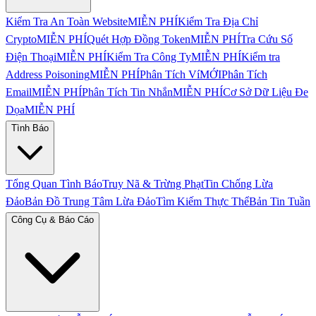
Kiểm Tra An Toàn Website
MIỄN PHÍ
Kiểm Tra Địa Chỉ
Crypto
MIỄN PHÍ
Quét Hợp Đồng Token
MIỄN PHÍ
Tra Cứu Số
Điện Thoại
MIỄN PHÍ
Kiểm Tra Công Ty
MIỄN PHÍ
Kiểm tra
Address Poisoning
MIỄN PHÍ
Phân Tích Ví
MỚI
Phân Tích
Email
MIỄN PHÍ
Phân Tích Tin Nhắn
MIỄN PHÍ
Cơ Sở Dữ Liệu Đe
Dọa
MIỄN PHÍ
Tình Báo
Tổng Quan Tình Báo
Truy Nã & Trừng Phạt
Tin Chống Lừa
Đảo
Bản Đồ Trung Tâm Lừa Đảo
Tìm Kiếm Thực Thể
Bản Tin Tuần
Công Cụ & Báo Cáo