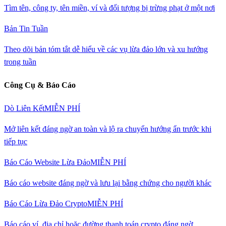
Tìm tên, công ty, tên miền, ví và đối tượng bị trừng phạt ở một nơi
Bản Tin Tuần
Theo dõi bản tóm tắt dễ hiểu về các vụ lừa đảo lớn và xu hướng
trong tuần
Công Cụ & Báo Cáo
Dò Liên Kết
MIỄN PHÍ
Mở liên kết đáng ngờ an toàn và lộ ra chuyển hướng ẩn trước khi
tiếp tục
Báo Cáo Website Lừa Đảo
MIỄN PHÍ
Báo cáo website đáng ngờ và lưu lại bằng chứng cho người khác
Báo Cáo Lừa Đảo Crypto
MIỄN PHÍ
Báo cáo ví, địa chỉ hoặc đường thanh toán crypto đáng ngờ