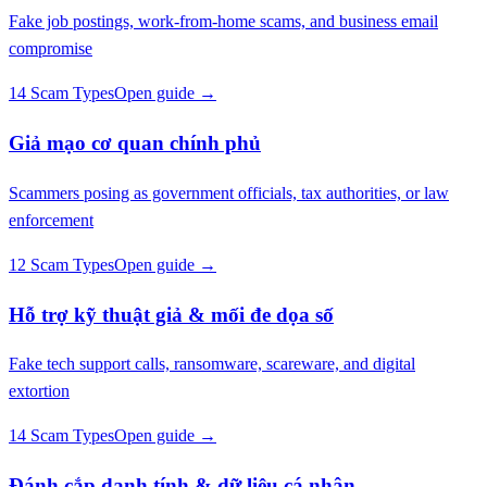
Fake job postings, work-from-home scams, and business email
compromise
14 Scam Types
Open guide →
Giả mạo cơ quan chính phủ
Scammers posing as government officials, tax authorities, or law
enforcement
12 Scam Types
Open guide →
Hỗ trợ kỹ thuật giả & mối đe dọa số
Fake tech support calls, ransomware, scareware, and digital
extortion
14 Scam Types
Open guide →
Đánh cắp danh tính & dữ liệu cá nhân