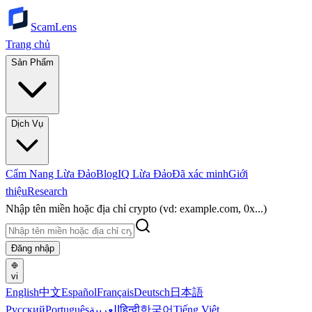
ScamLens
Trang chủ
Sản Phẩm
Dịch Vụ
Cẩm Nang Lừa Đảo
Blog
IQ Lừa Đảo
Đã xác minh
Giới
thiệu
Research
Nhập tên miền hoặc địa chỉ crypto (vd: example.com, 0x...)
Đăng nhập
vi
English
中文
Español
Français
Deutsch
日本語
Русский
Português
العربية
हिन्दी
한국어
Tiếng Việt