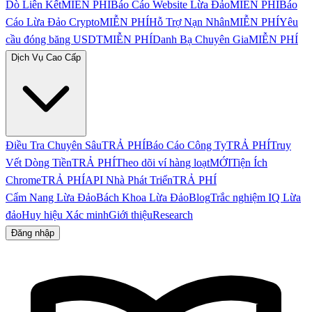
Dò Liên Kết
MIỄN PHÍ
Báo Cáo Website Lừa Đảo
MIỄN PHÍ
Báo
Cáo Lừa Đảo Crypto
MIỄN PHÍ
Hỗ Trợ Nạn Nhân
MIỄN PHÍ
Yêu
cầu đóng băng USDT
MIỄN PHÍ
Danh Bạ Chuyên Gia
MIỄN PHÍ
Dịch Vụ Cao Cấp
Điều Tra Chuyên Sâu
TRẢ PHÍ
Báo Cáo Công Ty
TRẢ PHÍ
Truy
Vết Dòng Tiền
TRẢ PHÍ
Theo dõi ví hàng loạt
MỚI
Tiện Ích
Chrome
TRẢ PHÍ
API Nhà Phát Triển
TRẢ PHÍ
Cẩm Nang Lừa Đảo
Bách Khoa Lừa Đảo
Blog
Trắc nghiệm IQ Lừa
đảo
Huy hiệu Xác minh
Giới thiệu
Research
Đăng nhập