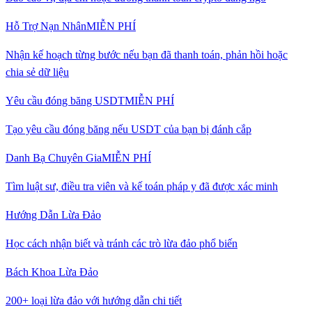
Hỗ Trợ Nạn Nhân
MIỄN PHÍ
Nhận kế hoạch từng bước nếu bạn đã thanh toán, phản hồi hoặc
chia sẻ dữ liệu
Yêu cầu đóng băng USDT
MIỄN PHÍ
Tạo yêu cầu đóng băng nếu USDT của bạn bị đánh cắp
Danh Bạ Chuyên Gia
MIỄN PHÍ
Tìm luật sư, điều tra viên và kế toán pháp y đã được xác minh
Hướng Dẫn Lừa Đảo
Học cách nhận biết và tránh các trò lừa đảo phổ biến
Bách Khoa Lừa Đảo
200+ loại lừa đảo với hướng dẫn chi tiết