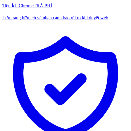
Tiện Ích Chrome
TRẢ PHÍ
Lưu trang hữu ích và nhận cảnh báo rủi ro khi duyệt web