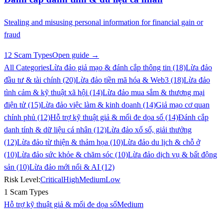
Stealing and misusing personal information for financial gain or
fraud
12 Scam Types
Open guide →
All Categories
Lừa đảo giả mạo & đánh cắp thông tin (18)
Lừa đảo
đầu tư & tài chính (20)
Lừa đảo tiền mã hóa & Web3 (18)
Lừa đảo
tình cảm & kỹ thuật xã hội (14)
Lừa đảo mua sắm & thương mại
điện tử (15)
Lừa đảo việc làm & kinh doanh (14)
Giả mạo cơ quan
chính phủ (12)
Hỗ trợ kỹ thuật giả & mối đe dọa số (14)
Đánh cắp
danh tính & dữ liệu cá nhân (12)
Lừa đảo xổ số, giải thưởng
(12)
Lừa đảo từ thiện & thảm họa (10)
Lừa đảo du lịch & chỗ ở
(10)
Lừa đảo sức khỏe & chăm sóc (10)
Lừa đảo dịch vụ & bất động
sản (10)
Lừa đảo mới nổi & AI (12)
Risk Level:
Critical
High
Medium
Low
1 Scam Types
Hỗ trợ kỹ thuật giả & mối đe dọa số
Medium