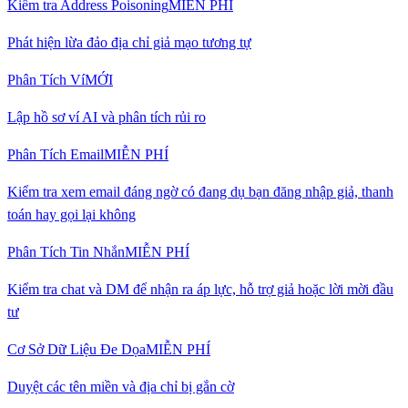
Kiểm tra Address Poisoning
MIỄN PHÍ
Phát hiện lừa đảo địa chỉ giả mạo tương tự
Phân Tích Ví
MỚI
Lập hồ sơ ví AI và phân tích rủi ro
Phân Tích Email
MIỄN PHÍ
Kiểm tra xem email đáng ngờ có đang dụ bạn đăng nhập giả, thanh
toán hay gọi lại không
Phân Tích Tin Nhắn
MIỄN PHÍ
Kiểm tra chat và DM để nhận ra áp lực, hỗ trợ giả hoặc lời mời đầu
tư
Cơ Sở Dữ Liệu Đe Dọa
MIỄN PHÍ
Duyệt các tên miền và địa chỉ bị gắn cờ