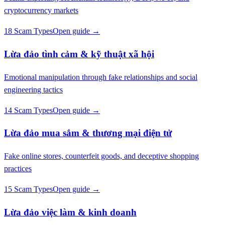
cryptocurrency markets
18 Scam Types
Open guide →
Lừa đảo tình cảm & kỹ thuật xã hội
Emotional manipulation through fake relationships and social
engineering tactics
14 Scam Types
Open guide →
Lừa đảo mua sắm & thương mại điện tử
Fake online stores, counterfeit goods, and deceptive shopping
practices
15 Scam Types
Open guide →
Lừa đảo việc làm & kinh doanh