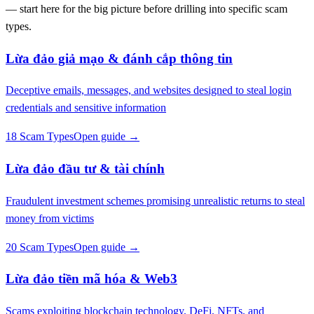
— start here for the big picture before drilling into specific scam
types.
Lừa đảo giả mạo & đánh cắp thông tin
Deceptive emails, messages, and websites designed to steal login
credentials and sensitive information
18 Scam Types
Open guide →
Lừa đảo đầu tư & tài chính
Fraudulent investment schemes promising unrealistic returns to steal
money from victims
20 Scam Types
Open guide →
Lừa đảo tiền mã hóa & Web3
Scams exploiting blockchain technology, DeFi, NFTs, and