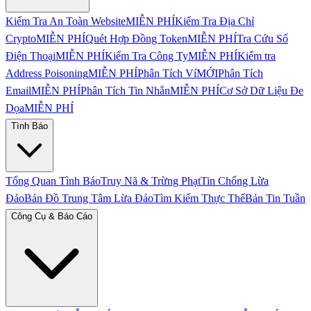
Kiểm Tra An Toàn Website
MIỄN PHÍ
Kiểm Tra Địa Chỉ
Crypto
MIỄN PHÍ
Quét Hợp Đồng Token
MIỄN PHÍ
Tra Cứu Số
Điện Thoại
MIỄN PHÍ
Kiểm Tra Công Ty
MIỄN PHÍ
Kiểm tra
Address Poisoning
MIỄN PHÍ
Phân Tích Ví
MỚI
Phân Tích
Email
MIỄN PHÍ
Phân Tích Tin Nhắn
MIỄN PHÍ
Cơ Sở Dữ Liệu Đe
Dọa
MIỄN PHÍ
Tình Báo
Tổng Quan Tình Báo
Truy Nã & Trừng Phạt
Tin Chống Lừa
Đảo
Bản Đồ Trung Tâm Lừa Đảo
Tìm Kiếm Thực Thể
Bản Tin Tuần
Công Cụ & Báo Cáo