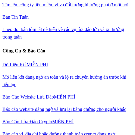
Tìm tên, công ty, tên miền, ví và đối tượng bị trừng phạt ở một nơi
Bản Tin Tuần
Theo dõi bản tóm tắt dễ hiểu về các vụ lừa đảo lớn và xu hướng
trong tuần
Công Cụ & Báo Cáo
Dò Liên Kết
MIỄN PHÍ
Mở liên kết đáng ngờ an toàn và lộ ra chuyển hướng ẩn trước khi
tiếp tục
Báo Cáo Website Lừa Đảo
MIỄN PHÍ
Báo cáo website đáng ngờ và lưu lại bằng chứng cho người khác
Báo Cáo Lừa Đảo Crypto
MIỄN PHÍ
Báo cáo ví, địa chỉ hoặc đường thanh toán crypto đáng ngờ