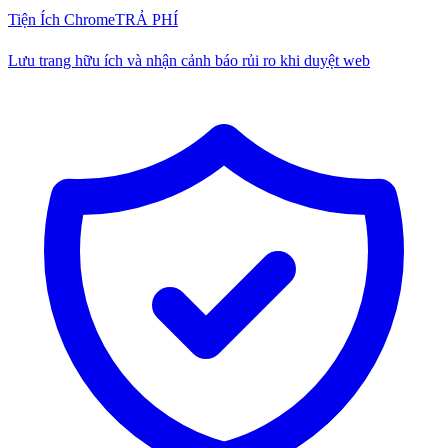
Tiện Ích Chrome
TRẢ PHÍ
Lưu trang hữu ích và nhận cảnh báo rủi ro khi duyệt web