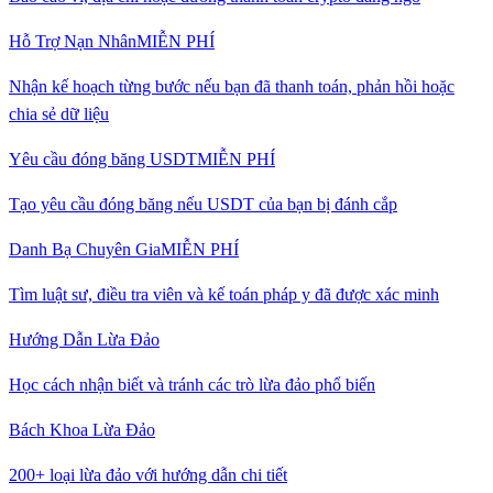
Hỗ Trợ Nạn Nhân
MIỄN PHÍ
Nhận kế hoạch từng bước nếu bạn đã thanh toán, phản hồi hoặc
chia sẻ dữ liệu
Yêu cầu đóng băng USDT
MIỄN PHÍ
Tạo yêu cầu đóng băng nếu USDT của bạn bị đánh cắp
Danh Bạ Chuyên Gia
MIỄN PHÍ
Tìm luật sư, điều tra viên và kế toán pháp y đã được xác minh
Hướng Dẫn Lừa Đảo
Học cách nhận biết và tránh các trò lừa đảo phổ biến
Bách Khoa Lừa Đảo
200+ loại lừa đảo với hướng dẫn chi tiết