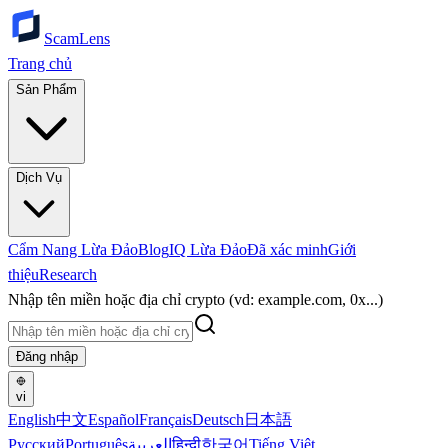
ScamLens
Trang chủ
Sản Phẩm
Dịch Vụ
Cẩm Nang Lừa Đảo
Blog
IQ Lừa Đảo
Đã xác minh
Giới
thiệu
Research
Nhập tên miền hoặc địa chỉ crypto (vd: example.com, 0x...)
Đăng nhập
vi
English
中文
Español
Français
Deutsch
日本語
Русский
Português
العربية
हिन्दी
한국어
Tiếng Việt