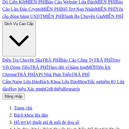
Dò Liên Kết
MIỄN PHÍ
Báo Cáo Website Lừa Đảo
MIỄN PHÍ
Báo
Cáo Lừa Đảo Crypto
MIỄN PHÍ
Hỗ Trợ Nạn Nhân
MIỄN PHÍ
Yêu
cầu đóng băng USDT
MIỄN PHÍ
Danh Bạ Chuyên Gia
MIỄN PHÍ
Dịch Vụ Cao Cấp
Điều Tra Chuyên Sâu
TRẢ PHÍ
Báo Cáo Công Ty
TRẢ PHÍ
Truy
Vết Dòng Tiền
TRẢ PHÍ
Theo dõi ví hàng loạt
MỚI
Tiện Ích
Chrome
TRẢ PHÍ
API Nhà Phát Triển
TRẢ PHÍ
Cẩm Nang Lừa Đảo
Bách Khoa Lừa Đảo
Blog
Trắc nghiệm IQ Lừa
đảo
Huy hiệu Xác minh
Giới thiệu
Research
Đăng nhập
Trang chủ
Bách khoa lừa đảo
Hỗ trợ kỹ thuật giả & mối đe dọa số