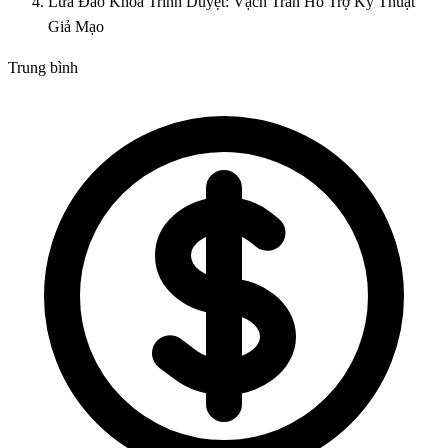
Lừa Đảo Khóa Trình Duyệt: Vạch Trần Hỗ Trợ Kỹ Thuật
Giả Mạo
Trung bình