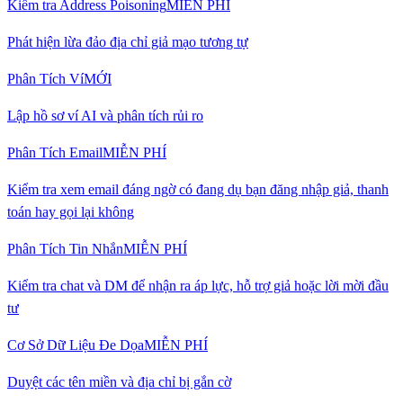
Kiểm tra Address Poisoning
MIỄN PHÍ
Phát hiện lừa đảo địa chỉ giả mạo tương tự
Phân Tích Ví
MỚI
Lập hồ sơ ví AI và phân tích rủi ro
Phân Tích Email
MIỄN PHÍ
Kiểm tra xem email đáng ngờ có đang dụ bạn đăng nhập giả, thanh
toán hay gọi lại không
Phân Tích Tin Nhắn
MIỄN PHÍ
Kiểm tra chat và DM để nhận ra áp lực, hỗ trợ giả hoặc lời mời đầu
tư
Cơ Sở Dữ Liệu Đe Dọa
MIỄN PHÍ
Duyệt các tên miền và địa chỉ bị gắn cờ