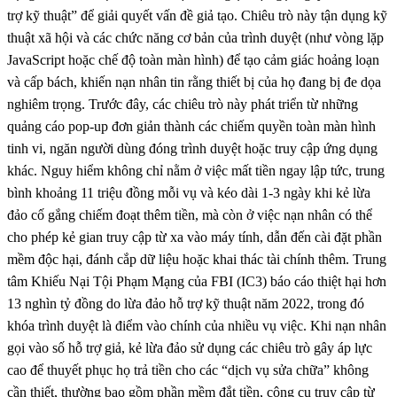
trợ kỹ thuật” để giải quyết vấn đề giả tạo. Chiêu trò này tận dụng kỹ
thuật xã hội và các chức năng cơ bản của trình duyệt (như vòng lặp
JavaScript hoặc chế độ toàn màn hình) để tạo cảm giác hoảng loạn
và cấp bách, khiến nạn nhân tin rằng thiết bị của họ đang bị đe dọa
nghiêm trọng. Trước đây, các chiêu trò này phát triển từ những
quảng cáo pop-up đơn giản thành các chiếm quyền toàn màn hình
tinh vi, ngăn người dùng đóng trình duyệt hoặc truy cập ứng dụng
khác. Nguy hiểm không chỉ nằm ở việc mất tiền ngay lập tức, trung
bình khoảng 11 triệu đồng mỗi vụ và kéo dài 1-3 ngày khi kẻ lừa
đảo cố gắng chiếm đoạt thêm tiền, mà còn ở việc nạn nhân có thể
cho phép kẻ gian truy cập từ xa vào máy tính, dẫn đến cài đặt phần
mềm độc hại, đánh cắp dữ liệu hoặc khai thác tài chính thêm. Trung
tâm Khiếu Nại Tội Phạm Mạng của FBI (IC3) báo cáo thiệt hại hơn
13 nghìn tỷ đồng do lừa đảo hỗ trợ kỹ thuật năm 2022, trong đó
khóa trình duyệt là điểm vào chính của nhiều vụ việc. Khi nạn nhân
gọi vào số hỗ trợ giả, kẻ lừa đảo sử dụng các chiêu trò gây áp lực
cao để thuyết phục họ trả tiền cho các “dịch vụ sửa chữa” không
cần thiết, thường bao gồm phần mềm đắt tiền, công cụ truy cập từ