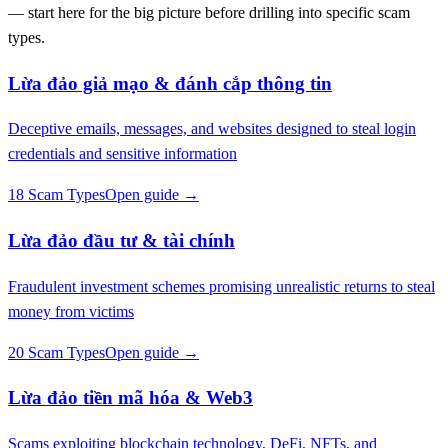
— start here for the big picture before drilling into specific scam
types.
Lừa đảo giả mạo & đánh cắp thông tin
Deceptive emails, messages, and websites designed to steal login
credentials and sensitive information
18 Scam Types
Open guide →
Lừa đảo đầu tư & tài chính
Fraudulent investment schemes promising unrealistic returns to steal
money from victims
20 Scam Types
Open guide →
Lừa đảo tiền mã hóa & Web3
Scams exploiting blockchain technology, DeFi, NFTs, and