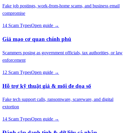
Fake job postings, work-from-home scams, and business email
compromise
14 Scam Types
Open guide →
Giả mạo cơ quan chính phủ
Scammers posing as government officials, tax authorities, or law
enforcement
12 Scam Types
Open guide →
Hỗ trợ kỹ thuật giả & mối đe dọa số
Fake tech support calls, ransomware, scareware, and digital
extortion
14 Scam Types
Open guide →
Đánh cắp danh tính & dữ liệu cá nhân