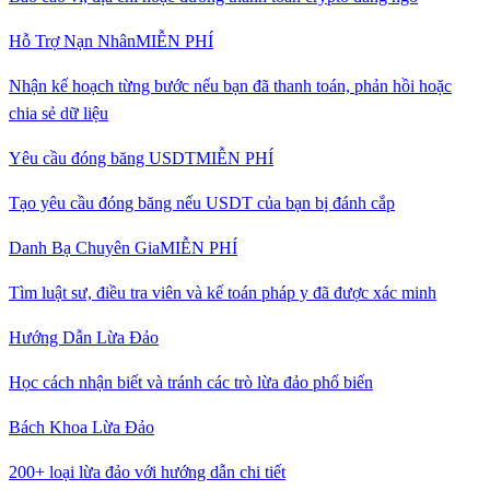
Hỗ Trợ Nạn Nhân
MIỄN PHÍ
Nhận kế hoạch từng bước nếu bạn đã thanh toán, phản hồi hoặc
chia sẻ dữ liệu
Yêu cầu đóng băng USDT
MIỄN PHÍ
Tạo yêu cầu đóng băng nếu USDT của bạn bị đánh cắp
Danh Bạ Chuyên Gia
MIỄN PHÍ
Tìm luật sư, điều tra viên và kế toán pháp y đã được xác minh
Hướng Dẫn Lừa Đảo
Học cách nhận biết và tránh các trò lừa đảo phổ biến
Bách Khoa Lừa Đảo
200+ loại lừa đảo với hướng dẫn chi tiết