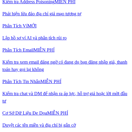
Kiểm tra Address Poisoning
MIỄN PHÍ
Phát hiện lừa đảo địa chỉ giả mạo tương tự
Phân Tích Ví
MỚI
Lập hồ sơ ví AI và phân tích rủi ro
Phân Tích Email
MIỄN PHÍ
Kiểm tra xem email đáng ngờ có đang dụ bạn đăng nhập giả, thanh
toán hay gọi lại không
Phân Tích Tin Nhắn
MIỄN PHÍ
Kiểm tra chat và DM để nhận ra áp lực, hỗ trợ giả hoặc lời mời đầu
tư
Cơ Sở Dữ Liệu Đe Dọa
MIỄN PHÍ
Duyệt các tên miền và địa chỉ bị gắn cờ