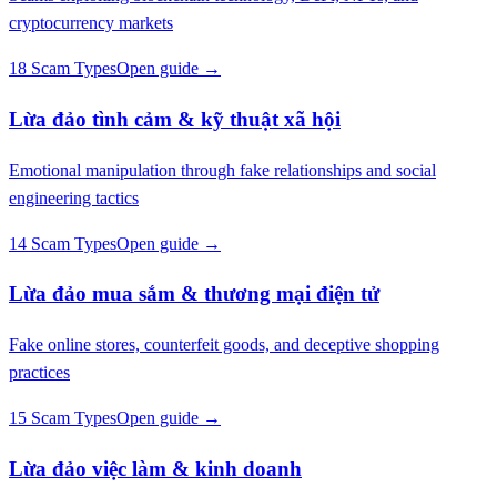
cryptocurrency markets
18 Scam Types
Open guide →
Lừa đảo tình cảm & kỹ thuật xã hội
Emotional manipulation through fake relationships and social
engineering tactics
14 Scam Types
Open guide →
Lừa đảo mua sắm & thương mại điện tử
Fake online stores, counterfeit goods, and deceptive shopping
practices
15 Scam Types
Open guide →
Lừa đảo việc làm & kinh doanh