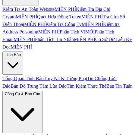
Kiểm Tra An Toàn Website
MIỄN PHÍ
Kiểm Tra Địa Chỉ
Crypto
MIỄN PHÍ
Quét Hợp Đồng Token
MIỄN PHÍ
Tra Cứu Số
Điện Thoại
MIỄN PHÍ
Kiểm Tra Công Ty
MIỄN PHÍ
Kiểm tra
Address Poisoning
MIỄN PHÍ
Phân Tích Ví
MỚI
Phân Tích
Email
MIỄN PHÍ
Phân Tích Tin Nhắn
MIỄN PHÍ
Cơ Sở Dữ Liệu Đe
Dọa
MIỄN PHÍ
Tình Báo
Tổng Quan Tình Báo
Truy Nã & Trừng Phạt
Tin Chống Lừa
Đảo
Bản Đồ Trung Tâm Lừa Đảo
Tìm Kiếm Thực Thể
Bản Tin Tuần
Công Cụ & Báo Cáo