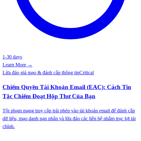
1-30 days
Learn More →
Lừa đảo giả mạo & đánh cắp thông tin
Critical
Chiếm Quyền Tài Khoản Email (EAC): Cách Tin
Tặc Chiếm Đoạt Hộp Thư Của Bạn
Tội phạm mạng truy cập trái phép vào tài khoản email để đánh cắp
dữ liệu, mạo danh nạn nhân và lừa đảo các liên hệ nhằm trục lợi tài
chính.