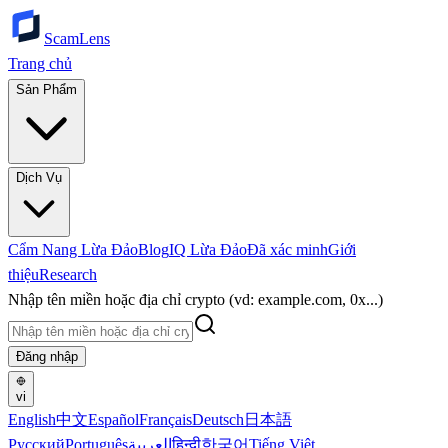
ScamLens
Trang chủ
Sản Phẩm
Dịch Vụ
Cẩm Nang Lừa Đảo
Blog
IQ Lừa Đảo
Đã xác minh
Giới
thiệu
Research
Nhập tên miền hoặc địa chỉ crypto (vd: example.com, 0x...)
Đăng nhập
vi
English
中文
Español
Français
Deutsch
日本語
Русский
Português
العربية
हिन्दी
한국어
Tiếng Việt