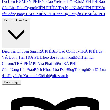
Dò Liên Kết
MIỄN PHÍ
Báo Cáo Website Lừa Đảo
MIỄN PHÍ
Báo
Cáo Lừa Đảo Crypto
MIỄN PHÍ
Hỗ Trợ Nạn Nhân
MIỄN PHÍ
Yêu
cầu đóng băng USDT
MIỄN PHÍ
Danh Bạ Chuyên Gia
MIỄN PHÍ
Dịch Vụ Cao Cấp
Điều Tra Chuyên Sâu
TRẢ PHÍ
Báo Cáo Công Ty
TRẢ PHÍ
Truy
Vết Dòng Tiền
TRẢ PHÍ
Theo dõi ví hàng loạt
MỚI
Tiện Ích
Chrome
TRẢ PHÍ
API Nhà Phát Triển
TRẢ PHÍ
Cẩm Nang Lừa Đảo
Bách Khoa Lừa Đảo
Blog
Trắc nghiệm IQ Lừa
đảo
Huy hiệu Xác minh
Giới thiệu
Research
Đăng nhập