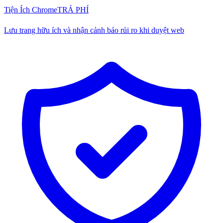
Tiện Ích Chrome
TRẢ PHÍ
Lưu trang hữu ích và nhận cảnh báo rủi ro khi duyệt web