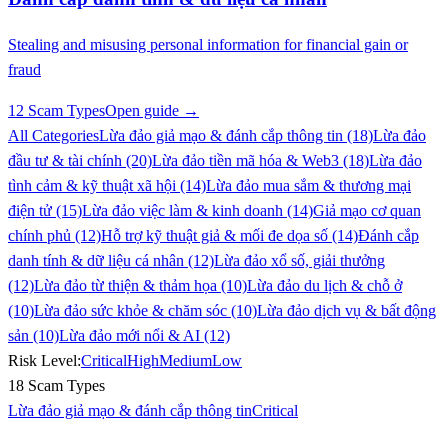
Stealing and misusing personal information for financial gain or
fraud
12 Scam Types
Open guide →
All Categories
Lừa đảo giả mạo & đánh cắp thông tin (18)
Lừa đảo
đầu tư & tài chính (20)
Lừa đảo tiền mã hóa & Web3 (18)
Lừa đảo
tình cảm & kỹ thuật xã hội (14)
Lừa đảo mua sắm & thương mại
điện tử (15)
Lừa đảo việc làm & kinh doanh (14)
Giả mạo cơ quan
chính phủ (12)
Hỗ trợ kỹ thuật giả & mối đe dọa số (14)
Đánh cắp
danh tính & dữ liệu cá nhân (12)
Lừa đảo xổ số, giải thưởng
(12)
Lừa đảo từ thiện & thảm họa (10)
Lừa đảo du lịch & chỗ ở
(10)
Lừa đảo sức khỏe & chăm sóc (10)
Lừa đảo dịch vụ & bất động
sản (10)
Lừa đảo mới nổi & AI (12)
Risk Level:
Critical
High
Medium
Low
18 Scam Types
Lừa đảo giả mạo & đánh cắp thông tin
Critical