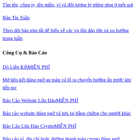
Tìm tên, công ty, tên miền, ví và đối tượng bị trừng phạt ở một nơi
Bản Tin Tuần
Theo dõi bản tóm tắt dễ hiểu về các vụ lừa đảo lớn và xu hướng
trong tuần
Công Cụ & Báo Cáo
Dò Liên Kết
MIỄN PHÍ
Mở liên kết đáng ngờ an toàn và lộ ra chuyển hướng ẩn trước khi
tiếp tục
Báo Cáo Website Lừa Đảo
MIỄN PHÍ
Báo cáo website đáng ngờ và lưu lại bằng chứng cho người khác
Báo Cáo Lừa Đảo Crypto
MIỄN PHÍ
Báo cáo ví, địa chỉ hoặc đường thanh toán crypto đáng ngờ