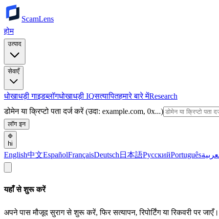
ScamLens
होम
उत्पाद
सेवाएँ
धोखाधड़ी गाइड
ब्लॉग
धोखाधड़ी IQ
सत्यापित
हमारे बारे में
Research
डोमेन या क्रिप्टो पता दर्ज करें (उदा: example.com, 0x...)
लॉग इन
hi
English
中文
Español
Français
Deutsch
日本語
Русский
Português
عربية
यहाँ से शुरू करें
अपने पास मौजूद सुराग से शुरू करें, फिर सत्यापन, रिपोर्टिंग या रिकवरी पर जाएँ।