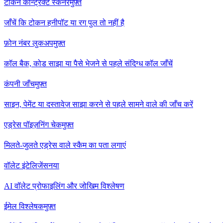
टोकन कॉन्ट्रैक्ट स्कैनर
मुफ़्त
जाँचें कि टोकन हनीपॉट या रग पुल तो नहीं है
फ़ोन नंबर लुकअप
मुफ़्त
कॉल बैक, कोड साझा या पैसे भेजने से पहले संदिग्ध कॉल जाँचें
कंपनी जाँच
मुफ़्त
साइन, पेमेंट या दस्तावेज़ साझा करने से पहले सामने वाले की जाँच करें
एड्रेस पॉइज़निंग चेक
मुफ़्त
मिलते-जुलते एड्रेस वाले स्कैम का पता लगाएं
वॉलेट इंटेलिजेंस
नया
AI वॉलेट प्रोफाइलिंग और जोखिम विश्लेषण
ईमेल विश्लेषक
मुफ़्त