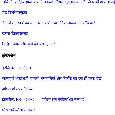
जाँचें कि संदिग्ध ईमेल आपको नकली लॉगिन, भुगतान या कॉल-बैक की ओर तो नह
चैट विश्लेषक
मुफ़्त
चैट और DM में दबाव, नकली सपोर्ट या निवेश लालच की जाँच करें
खतरा डेटाबेस
मुफ़्त
चिह्नित डोमेन और पतों को ब्राउज़ करें
इंटेलिजेंस
इंटेलिजेंस अवलोकन
महत्वपूर्ण धोखाधड़ी मामलों, चेतावनियों और रिकॉर्ड को एक ही जगह देखें
वांछित और प्रतिबंधित
इंटरपोल, FBI, OFAC — वांछित और प्रतिबंधित संस्थाएँ
धोखाधड़ी-रोधी समाचार