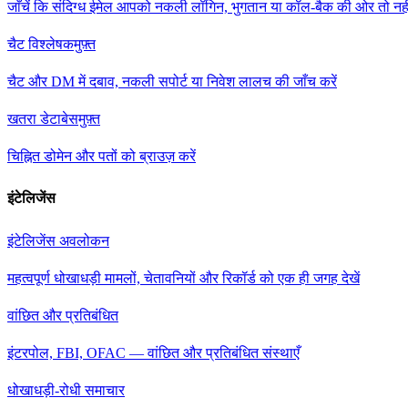
जाँचें कि संदिग्ध ईमेल आपको नकली लॉगिन, भुगतान या कॉल-बैक की ओर तो नह
चैट विश्लेषक
मुफ़्त
चैट और DM में दबाव, नकली सपोर्ट या निवेश लालच की जाँच करें
खतरा डेटाबेस
मुफ़्त
चिह्नित डोमेन और पतों को ब्राउज़ करें
इंटेलिजेंस
इंटेलिजेंस अवलोकन
महत्वपूर्ण धोखाधड़ी मामलों, चेतावनियों और रिकॉर्ड को एक ही जगह देखें
वांछित और प्रतिबंधित
इंटरपोल, FBI, OFAC — वांछित और प्रतिबंधित संस्थाएँ
धोखाधड़ी-रोधी समाचार