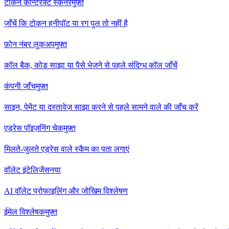
टोकन कॉन्ट्रैक्ट स्कैनर
मुफ़्त
जाँचें कि टोकन हनीपॉट या रग पुल तो नहीं है
फ़ोन नंबर लुकअप
मुफ़्त
कॉल बैक, कोड साझा या पैसे भेजने से पहले संदिग्ध कॉल जाँचें
कंपनी जाँच
मुफ़्त
साइन, पेमेंट या दस्तावेज़ साझा करने से पहले सामने वाले की जाँच करें
एड्रेस पॉइज़निंग चेक
मुफ़्त
मिलते-जुलते एड्रेस वाले स्कैम का पता लगाएं
वॉलेट इंटेलिजेंस
नया
AI वॉलेट प्रोफाइलिंग और जोखिम विश्लेषण
ईमेल विश्लेषक
मुफ़्त