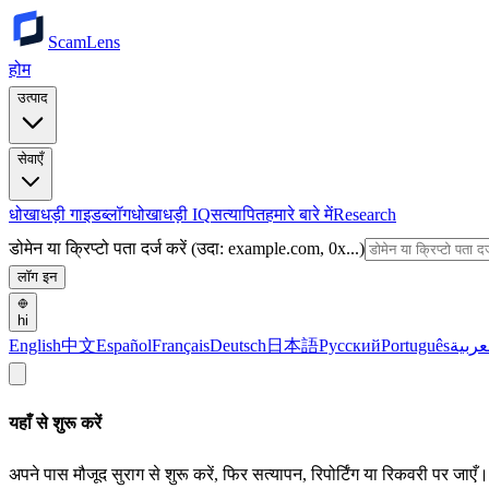
ScamLens
होम
उत्पाद
सेवाएँ
धोखाधड़ी गाइड
ब्लॉग
धोखाधड़ी IQ
सत्यापित
हमारे बारे में
Research
डोमेन या क्रिप्टो पता दर्ज करें (उदा: example.com, 0x...)
लॉग इन
hi
English
中文
Español
Français
Deutsch
日本語
Русский
Português
عربية
यहाँ से शुरू करें
अपने पास मौजूद सुराग से शुरू करें, फिर सत्यापन, रिपोर्टिंग या रिकवरी पर जाएँ।