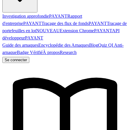
Investigation approfondie
PAYANT
Rapport
d'entreprise
PAYANT
Traçage des flux de fonds
PAYANT
Traçage de
portefeuilles en lot
NOUVEAU
Extension Chrome
PAYANT
API
développeur
PAYANT
Guide des arnaques
Encyclopédie des Arnaques
Blog
Quiz QI Anti-
arnaque
Badge Vérifié
À propos
Research
Se connecter