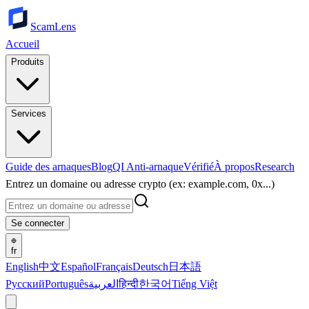
ScamLens
Accueil
Produits
Services
Guide des arnaques
Blog
QI Anti-arnaque
Vérifié
À propos
Research
Entrez un domaine ou adresse crypto (ex: example.com, 0x...)
Se connecter
fr
English
中文
Español
Français
Deutsch
日本語
Русский
Português
العربية
हिन्दी
한국어
Tiếng Việt