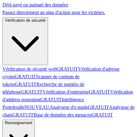
Déjà payé ou partagé des données
Passez directement au plan d'action pour les victimes.
Vérification de sécurité
Vérification de sécurité web
GRATUIT
Vérification d'adresse
crypto
GRATUIT
Scanner de contrats de
tokens
GRATUIT
Recherche de numéro de
téléphone
GRATUIT
Vérification d'entreprise
GRATUIT
Vérification
d'address poisoning
GRATUIT
Intelligence
Portefeuille
NOUVEAU
Analyseur d'e-mails
GRATUIT
Analyseur de
chats
GRATUIT
Base de données des menaces
GRATUIT
Renseignement