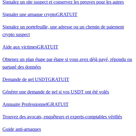
Signalez un site suspect et conservez les preuves pour les autres
Signaler une arnaque crypto
GRATUIT
Signalez un portefeuille, une adresse ou un chemin de paiement
crypto suspect
Aide aux victimes
GRATUIT
Obtenez un plan étape par étape si vous avez déjà payé, répondu ou
partagé des données
Demande de gel USDT
GRATUIT
Générer une demande de gel si vos USDT ont été volés
Annuaire Professionnel
GRATUIT
Trouvez des avocats, enquêteurs et experts-comptables vérifiés
Guide anti-arnaques