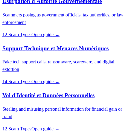
Usurpation d'Autorité Gouvernementale
Scammers posing as government officials, tax authorities, or law
enforcement
12 Scam Types
Open guide →
Support Technique et Menaces Numériques
Fake tech support calls, ransomware, scareware, and digital
extortion
14 Scam Types
Open guide →
Vol d'Identité et Données Personnelles
Stealing and misusing personal information for financial gain or
fraud
12 Scam Types
Open guide →