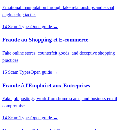
Emotional manipulation through fake relationships and social
engineering tactics
14 Scam Types
Open guide →
Fraude au Shopping et E-commerce
Fake online stores, counterfeit goods, and deceptive shopping
practices
15 Scam Types
Open guide →
Fraude à l'Emploi et aux Entreprises
Fake job postings, work-from-home scams, and business email
compromise
14 Scam Types
Open guide →