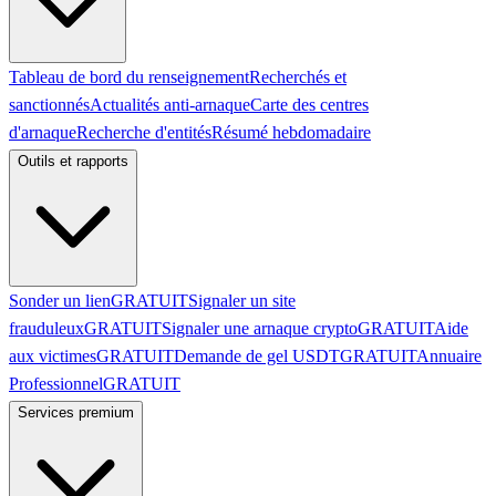
Tableau de bord du renseignement
Recherchés et
sanctionnés
Actualités anti-arnaque
Carte des centres
d'arnaque
Recherche d'entités
Résumé hebdomadaire
Outils et rapports
Sonder un lien
GRATUIT
Signaler un site
frauduleux
GRATUIT
Signaler une arnaque crypto
GRATUIT
Aide
aux victimes
GRATUIT
Demande de gel USDT
GRATUIT
Annuaire
Professionnel
GRATUIT
Services premium