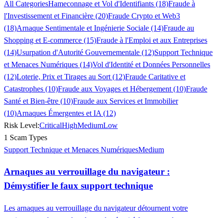
All Categories
Hameconnage et Vol d'Identifiants (18)
Fraude à
l'Investissement et Financière (20)
Fraude Crypto et Web3
(18)
Arnaque Sentimentale et Ingénierie Sociale (14)
Fraude au
Shopping et E-commerce (15)
Fraude à l'Emploi et aux Entreprises
(14)
Usurpation d'Autorité Gouvernementale (12)
Support Technique
et Menaces Numériques (14)
Vol d'Identité et Données Personnelles
(12)
Loterie, Prix et Tirages au Sort (12)
Fraude Caritative et
Catastrophes (10)
Fraude aux Voyages et Hébergement (10)
Fraude
Santé et Bien-être (10)
Fraude aux Services et Immobilier
(10)
Arnaques Émergentes et IA (12)
Risk Level:
Critical
High
Medium
Low
1 Scam Types
Support Technique et Menaces Numériques
Medium
Arnaques au verrouillage du navigateur :
Démystifier le faux support technique
Les arnaques au verrouillage du navigateur détournent votre