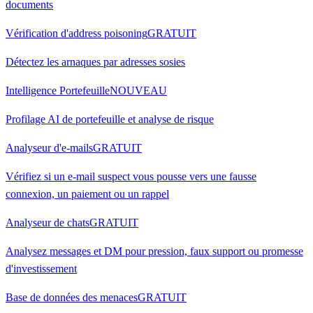
documents
Vérification d'address poisoning
GRATUIT
Détectez les arnaques par adresses sosies
Intelligence Portefeuille
NOUVEAU
Profilage AI de portefeuille et analyse de risque
Analyseur d'e-mails
GRATUIT
Vérifiez si un e-mail suspect vous pousse vers une fausse
connexion, un paiement ou un rappel
Analyseur de chats
GRATUIT
Analysez messages et DM pour pression, faux support ou promesse
d'investissement
Base de données des menaces
GRATUIT