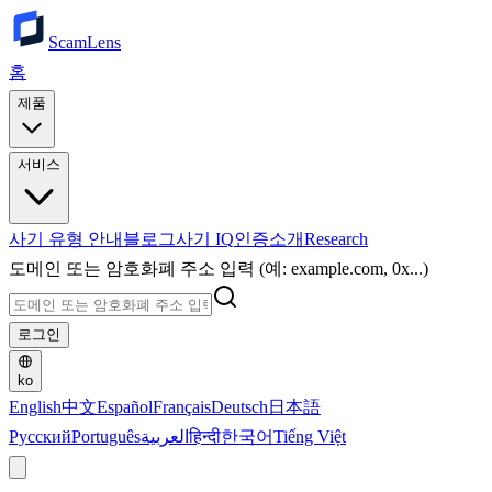
ScamLens
홈
제품
서비스
사기 유형 안내
블로그
사기 IQ
인증
소개
Research
도메인 또는 암호화폐 주소 입력 (예: example.com, 0x...)
로그인
ko
English
中文
Español
Français
Deutsch
日本語
Русский
Português
العربية
हिन्दी
한국어
Tiếng Việt