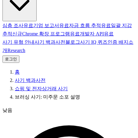
심층 조사
유료
기업 보고서
유료
자금 흐름 추적
유료
일괄 지갑
추적
신규
Chrome 확장 프로그램
유료
개발자 API
유료
사기 유형 안내
사기 백과사전
블로그
사기 IQ 퀴즈
인증 배지
소
개
Research
로그인
홈
사기 백과사전
쇼핑 및 전자상거래 사기
브러싱 사기: 미주문 소포 설명
낮음