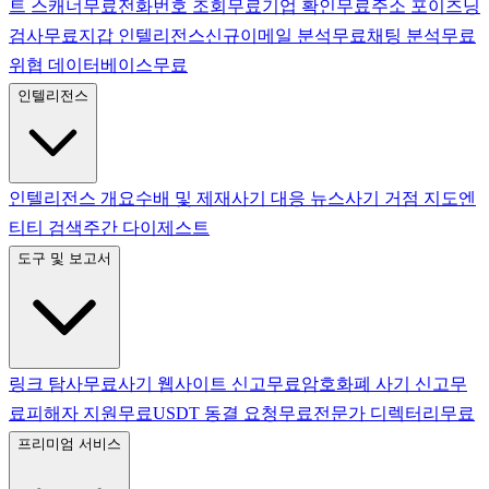
트 스캐너
무료
전화번호 조회
무료
기업 확인
무료
주소 포이즈닝
검사
무료
지갑 인텔리전스
신규
이메일 분석
무료
채팅 분석
무료
위협 데이터베이스
무료
인텔리전스
인텔리전스 개요
수배 및 제재
사기 대응 뉴스
사기 거점 지도
엔
티티 검색
주간 다이제스트
도구 및 보고서
링크 탐사
무료
사기 웹사이트 신고
무료
암호화폐 사기 신고
무
료
피해자 지원
무료
USDT 동결 요청
무료
전문가 디렉터리
무료
프리미엄 서비스