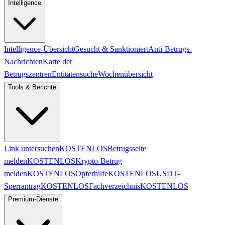
Intelligence
Intelligence-Übersicht
Gesucht & Sanktioniert
Anti-Betrugs-
Nachrichten
Karte der
Betrugszentren
Entitätensuche
Wochenübersicht
Tools & Berichte
Link untersuchen
KOSTENLOS
Betrugsseite
melden
KOSTENLOS
Krypto-Betrug
melden
KOSTENLOS
Opferhilfe
KOSTENLOS
USDT-
Sperrantrag
KOSTENLOS
Fachverzeichnis
KOSTENLOS
Premium-Dienste