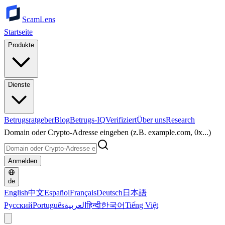
ScamLens
Startseite
Produkte
Dienste
Betrugsratgeber
Blog
Betrugs-IQ
Verifiziert
Über uns
Research
Domain oder Crypto-Adresse eingeben (z.B. example.com, 0x...)
Anmelden
de
English
中文
Español
Français
Deutsch
日本語
Русский
Português
العربية
हिन्दी
한국어
Tiếng Việt