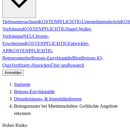
Tiefenuntersuchung
KOSTENPFLICHTIG
Unternehmensbericht
KOS
Verfolgung
KOSTENPFLICHTIG
Stapel-Wallet-
Verfolgung
NEU
Chrome-
Erweiterung
KOSTENPFLICHTIG
Entwickler-
API
KOSTENPFLICHTIG
Betrugsratgeber
Betrugs-Enzyklopädie
Blog
Betrugs-IQ-
Quiz
Verifiziert-Abzeichen
Über uns
Research
Anmelden
Startseite
Betrugs-Enzyklopädie
Dienstleistungs- & Immobilienbetrug
Betrugsmuster bei Mietimmobilien: Gefälschte Angebote
erkennen
Hohes Risiko