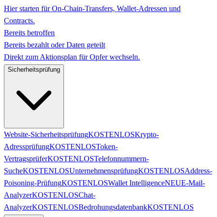
Hier starten für On-Chain-Transfers, Wallet-Adressen und
Contracts.
Bereits betroffen
Bereits bezahlt oder Daten geteilt
Direkt zum Aktionsplan für Opfer wechseln.
Sicherheitsprüfung
Website-Sicherheitsprüfung
KOSTENLOS
Krypto-
Adressprüfung
KOSTENLOS
Token-
Vertragsprüfer
KOSTENLOS
Telefonnummern-
Suche
KOSTENLOS
Unternehmensprüfung
KOSTENLOS
Address-
Poisoning-Prüfung
KOSTENLOS
Wallet Intelligence
NEU
E-Mail-
Analyzer
KOSTENLOS
Chat-
Analyzer
KOSTENLOS
Bedrohungsdatenbank
KOSTENLOS