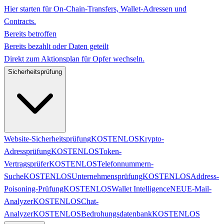
Hier starten für On-Chain-Transfers, Wallet-Adressen und
Contracts.
Bereits betroffen
Bereits bezahlt oder Daten geteilt
Direkt zum Aktionsplan für Opfer wechseln.
Sicherheitsprüfung
Website-Sicherheitsprüfung
KOSTENLOS
Krypto-
Adressprüfung
KOSTENLOS
Token-
Vertragsprüfer
KOSTENLOS
Telefonnummern-
Suche
KOSTENLOS
Unternehmensprüfung
KOSTENLOS
Address-
Poisoning-Prüfung
KOSTENLOS
Wallet Intelligence
NEU
E-Mail-
Analyzer
KOSTENLOS
Chat-
Analyzer
KOSTENLOS
Bedrohungsdatenbank
KOSTENLOS