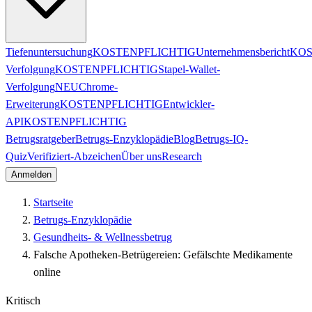
Tiefenuntersuchung
KOSTENPFLICHTIG
Unternehmensbericht
KOS
Verfolgung
KOSTENPFLICHTIG
Stapel-Wallet-
Verfolgung
NEU
Chrome-
Erweiterung
KOSTENPFLICHTIG
Entwickler-
API
KOSTENPFLICHTIG
Betrugsratgeber
Betrugs-Enzyklopädie
Blog
Betrugs-IQ-
Quiz
Verifiziert-Abzeichen
Über uns
Research
Anmelden
Startseite
Betrugs-Enzyklopädie
Gesundheits- & Wellnessbetrug
Falsche Apotheken-Betrügereien: Gefälschte Medikamente
online
Kritisch