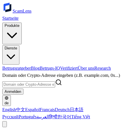
ScamLens
Startseite
Produkte
Dienste
Betrugsratgeber
Blog
Betrugs-IQ
Verifiziert
Über uns
Research
Domain oder Crypto-Adresse eingeben (z.B. example.com, 0x...)
Anmelden
de
English
中文
Español
Français
Deutsch
日本語
Русский
Português
العربية
हिन्दी
한국어
Tiếng Việt