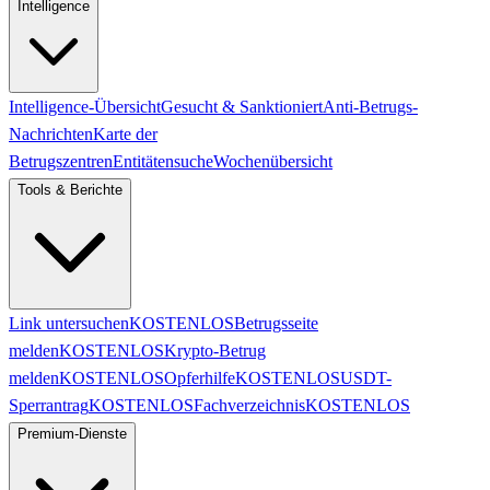
Intelligence
Intelligence-Übersicht
Gesucht & Sanktioniert
Anti-Betrugs-
Nachrichten
Karte der
Betrugszentren
Entitätensuche
Wochenübersicht
Tools & Berichte
Link untersuchen
KOSTENLOS
Betrugsseite
melden
KOSTENLOS
Krypto-Betrug
melden
KOSTENLOS
Opferhilfe
KOSTENLOS
USDT-
Sperrantrag
KOSTENLOS
Fachverzeichnis
KOSTENLOS
Premium-Dienste