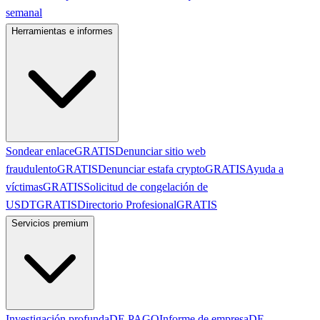
semanal
Herramientas e informes
Sondear enlace
GRATIS
Denunciar sitio web
fraudulento
GRATIS
Denunciar estafa crypto
GRATIS
Ayuda a
víctimas
GRATIS
Solicitud de congelación de
USDT
GRATIS
Directorio Profesional
GRATIS
Servicios premium
Investigación profunda
DE PAGO
Informe de empresa
DE