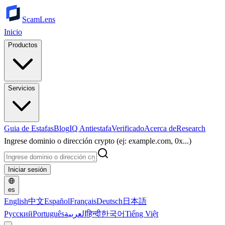
ScamLens
Inicio
Productos
Servicios
Guia de Estafas
Blog
IQ Antiestafa
Verificado
Acerca de
Research
Ingrese dominio o dirección crypto (ej: example.com, 0x...)
Iniciar sesión
es
English
中文
Español
Français
Deutsch
日本語
Русский
Português
العربية
हिन्दी
한국어
Tiếng Việt