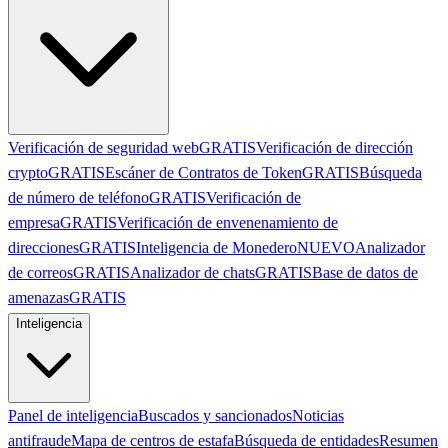
Verificación de seguridad web
GRATIS
Verificación de dirección
crypto
GRATIS
Escáner de Contratos de Token
GRATIS
Búsqueda
de número de teléfono
GRATIS
Verificación de
empresa
GRATIS
Verificación de envenenamiento de
direcciones
GRATIS
Inteligencia de Monedero
NUEVO
Analizador
de correos
GRATIS
Analizador de chats
GRATIS
Base de datos de
amenazas
GRATIS
Inteligencia
Panel de inteligencia
Buscados y sancionados
Noticias
antifraude
Mapa de centros de estafa
Búsqueda de entidades
Resumen