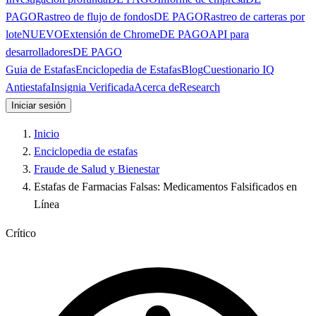
PAGO
Rastreo de flujo de fondos
DE PAGO
Rastreo de carteras por
lote
NUEVO
Extensión de Chrome
DE PAGO
API para
desarrolladores
DE PAGO
Guia de Estafas
Enciclopedia de Estafas
Blog
Cuestionario IQ
Antiestafa
Insignia Verificada
Acerca de
Research
Iniciar sesión
Inicio
Enciclopedia de estafas
Fraude de Salud y Bienestar
Estafas de Farmacias Falsas: Medicamentos Falsificados en
Línea
Crítico