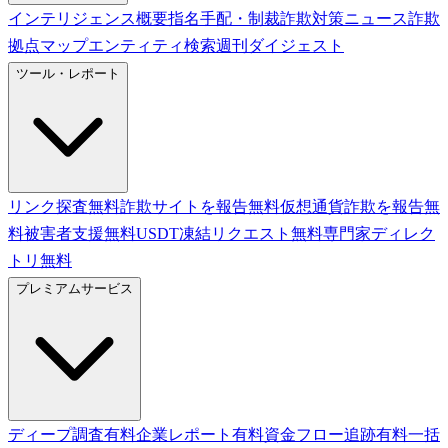
インテリジェンス概要
指名手配・制裁
詐欺対策ニュース
詐欺
拠点マップ
エンティティ検索
週刊ダイジェスト
ツール・レポート
リンク探査
無料
詐欺サイトを報告
無料
仮想通貨詐欺を報告
無
料
被害者支援
無料
USDT凍結リクエスト
無料
専門家ディレク
トリ
無料
プレミアムサービス
ディープ調査
有料
企業レポート
有料
資金フロー追跡
有料
一括