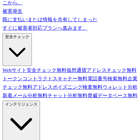
こから。
被害発生
既に支払いまたは情報を共有してしまった
すぐに被害者対応プランへ進みます。
安全チェック
Webサイト安全チェック
無料
仮想通貨アドレスチェック
無料
トークンコントラクトスキャナー
無料
電話番号検索
無料
企業
チェック
無料
アドレスポイズニング検査
無料
ウォレット分析
新着
メール分析
無料
チャット分析
無料
脅威データベース
無料
インテリジェンス