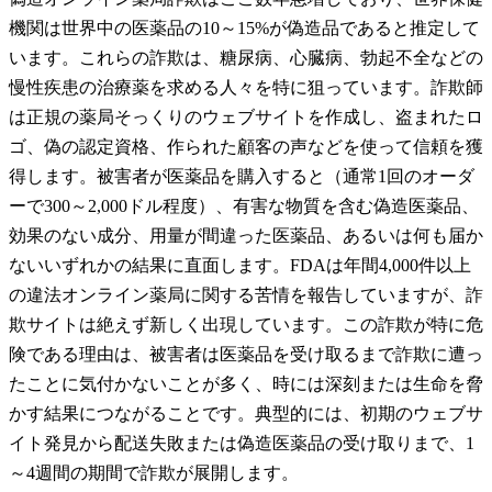
機関は世界中の医薬品の10～15%が偽造品であると推定して
います。これらの詐欺は、糖尿病、心臓病、勃起不全などの
慢性疾患の治療薬を求める人々を特に狙っています。詐欺師
は正規の薬局そっくりのウェブサイトを作成し、盗まれたロ
ゴ、偽の認定資格、作られた顧客の声などを使って信頼を獲
得します。被害者が医薬品を購入すると（通常1回のオーダ
ーで300～2,000ドル程度）、有害な物質を含む偽造医薬品、
効果のない成分、用量が間違った医薬品、あるいは何も届か
ないいずれかの結果に直面します。FDAは年間4,000件以上
の違法オンライン薬局に関する苦情を報告していますが、詐
欺サイトは絶えず新しく出現しています。この詐欺が特に危
険である理由は、被害者は医薬品を受け取るまで詐欺に遭っ
たことに気付かないことが多く、時には深刻または生命を脅
かす結果につながることです。典型的には、初期のウェブサ
イト発見から配送失敗または偽造医薬品の受け取りまで、1
～4週間の期間で詐欺が展開します。