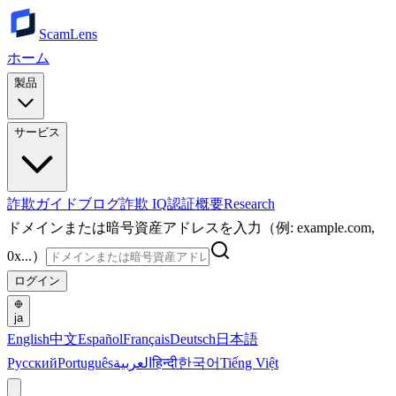
ScamLens
ホーム
製品
サービス
詐欺ガイド
ブログ
詐欺 IQ
認証
概要
Research
ドメインまたは暗号資産アドレスを入力（例: example.com,
0x...）
ログイン
ja
English
中文
Español
Français
Deutsch
日本語
Русский
Português
العربية
हिन्दी
한국어
Tiếng Việt