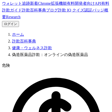
ウォレット追跡
新着
Chrome拡張機能
有料
開発者向けAPI
有料
詐欺ガイド
詐欺百科事典
ブログ
詐欺 IQ クイズ
認証バッジ
概
要
Research
ログイン
ホーム
詐欺百科事典
健康・ウェルネス詐欺
偽造医薬品詐欺：オンラインの偽造医薬品
危険