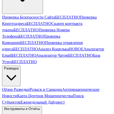
Проверка Безопасности Сайта
БЕСПЛАТНО
Проверка
Криптоадреса
БЕСПЛАТНО
Сканер контракта
токена
БЕСПЛАТНО
Проверка Номера
Телефона
БЕСПЛАТНО
Проверка
Компании
БЕСПЛАТНО
Проверка отравления
адреса
БЕСПЛАТНО
Анализ Кошелька
НОВОЕ
Анализатор
Email
БЕСПЛАТНО
Анализатор Чатов
БЕСПЛАТНО
База
Угроз
БЕСПЛАТНО
Разведка
Обзор Разведки
Розыск и Санкции
Антимошеннические
Новости
Карта Центров Мошенничества
Поиск
Субъектов
Еженедельный Дайджест
Инструменты и Отчёты