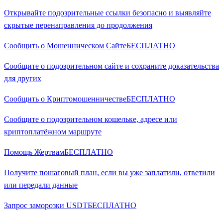
Открывайте подозрительные ссылки безопасно и выявляйте
скрытые перенаправления до продолжения
Сообщить о Мошенническом Сайте
БЕСПЛАТНО
Сообщите о подозрительном сайте и сохраните доказательства
для других
Сообщить о Криптомошенничестве
БЕСПЛАТНО
Сообщите о подозрительном кошельке, адресе или
криптоплатёжном маршруте
Помощь Жертвам
БЕСПЛАТНО
Получите пошаговый план, если вы уже заплатили, ответили
или передали данные
Запрос заморозки USDT
БЕСПЛАТНО