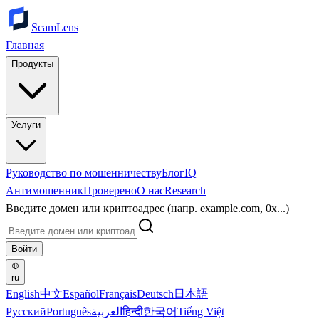
ScamLens
Главная
Продукты
Услуги
Руководство по мошенничеству
Блог
IQ
Антимошенник
Проверено
О нас
Research
Введите домен или криптоадрес (напр. example.com, 0x...)
Войти
ru
English
中文
Español
Français
Deutsch
日本語
Русский
Português
العربية
हिन्दी
한국어
Tiếng Việt