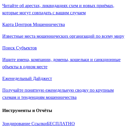
Читайте об арестах, ликвидациях схем и новых приёмах,
которые могут совпадать с вашим случаем
Карта Центров Мошенничества
Известные места мошеннических организаций по всему миру
Поиск Субъектов
Ищите имена, компании, домены, кошельки и санкционные
объекты в одном месте
Еженедельный Дайджест
Получайте понятную еженедельную сводку по крупным
схемам и тенденциям мошенничества
Инструменты и Отчёты
Зондирование Ссылки
БЕСПЛАТНО