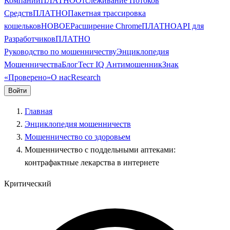
Компании
ПЛАТНО
Отслеживание Потоков
Средств
ПЛАТНО
Пакетная трассировка
кошельков
НОВОЕ
Расширение Chrome
ПЛАТНО
API для
Разработчиков
ПЛАТНО
Руководство по мошенничеству
Энциклопедия
Мошенничества
Блог
Тест IQ Антимошенник
Знак
«Проверено»
О нас
Research
Войти
Главная
Энциклопедия мошенничеств
Мошенничество со здоровьем
Мошенничество с поддельными аптеками:
контрафактные лекарства в интернете
Критический