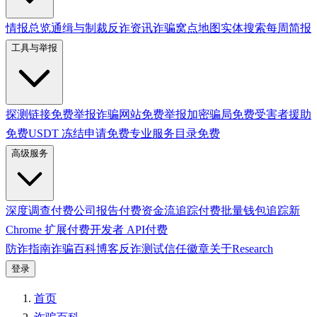
情报总览
通缉与制裁
反诈资讯
诈骗窝点地图
实体搜索
每周简报
工具与举报
探测链接
免费
举报诈骗网站
免费
举报加密骗局
免费
受害者援助
免费
USDT 冻结申请
免费
专业服务目录
免费
高级服务
深度调查
付费
公司报告
付费
资金流追踪
付费
批量钱包追踪
新
Chrome 扩展
付费
开发者 API
付费
防诈指南
诈骗百科
博客
反诈测试
信任徽章
关于
Research
登录
首页