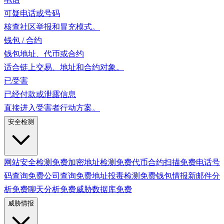
可疑电话或号码
核查社区举报和冒充模式。
钱包 / 合约
钱包地址、代币或合约
适合链上交易、地址和合约对象。
已受害
已经付款或泄露信息
直接进入受害者行动方案。
安全检测
网站安全检测
免费
加密地址检测
免费
代币合约扫描
免费
电话号
码查询
免费
公司查询
免费
地址投毒检测
免费
钱包情报
新
邮件分
析
免费
聊天分析
免费
威胁数据库
免费
威胁情报