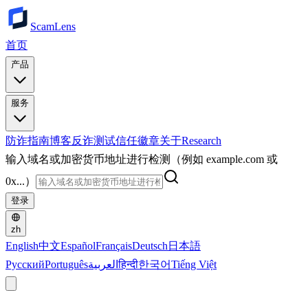
ScamLens
首页
产品
服务
防诈指南
博客
反诈测试
信任徽章
关于
Research
输入域名或加密货币地址进行检测（例如 example.com 或
0x...）
登录
zh
English
中文
Español
Français
Deutsch
日本語
Русский
Português
العربية
हिन्दी
한국어
Tiếng Việt