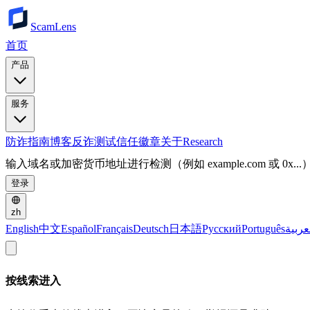
ScamLens
首页
产品
服务
防诈指南
博客
反诈测试
信任徽章
关于
Research
输入域名或加密货币地址进行检测（例如 example.com 或 0x...
登录
zh
English
中文
Español
Français
Deutsch
日本語
Русский
Português
عربية
按线索进入