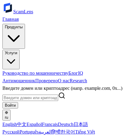
ScamLens
Главная
Продукты
Услуги
Руководство по мошенничеству
Блог
IQ
Антимошенник
Проверено
О нас
Research
Введите домен или криптоадрес (напр. example.com, 0x...)
Войти
ru
English
中文
Español
Français
Deutsch
日本語
Русский
Português
العربية
हिन्दी
한국어
Tiếng Việt