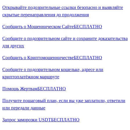
Открывайте подозрительные ссылки безопасно и выявляйте
скрытые перенаправления до продолжения
Сообщить о Мошенническом Сайте
БЕСПЛАТНО
Сообщите о подозрительном сайте и сохраните доказательства
для других
Сообщить о Криптомошенничестве
БЕСПЛАТНО
Сообщите о подозрительном кошельке, адресе или
криптоплатёжном маршруте
Помощь Жертвам
БЕСПЛАТНО
Получите пошаговый план, если вы уже заплатили, ответили
или передали данные
Запрос заморозки USDT
БЕСПЛАТНО