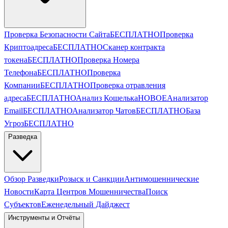
Проверка Безопасности Сайта
БЕСПЛАТНО
Проверка
Криптоадреса
БЕСПЛАТНО
Сканер контракта
токена
БЕСПЛАТНО
Проверка Номера
Телефона
БЕСПЛАТНО
Проверка
Компании
БЕСПЛАТНО
Проверка отравления
адреса
БЕСПЛАТНО
Анализ Кошелька
НОВОЕ
Анализатор
Email
БЕСПЛАТНО
Анализатор Чатов
БЕСПЛАТНО
База
Угроз
БЕСПЛАТНО
Разведка
Обзор Разведки
Розыск и Санкции
Антимошеннические
Новости
Карта Центров Мошенничества
Поиск
Субъектов
Еженедельный Дайджест
Инструменты и Отчёты