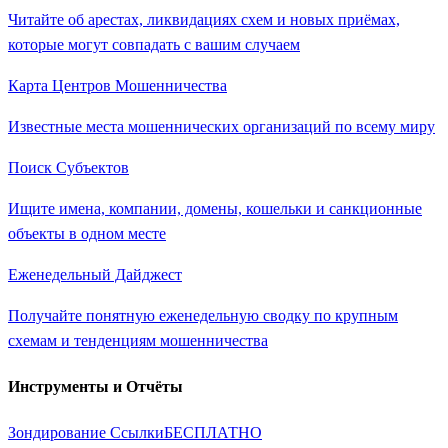
Читайте об арестах, ликвидациях схем и новых приёмах,
которые могут совпадать с вашим случаем
Карта Центров Мошенничества
Известные места мошеннических организаций по всему миру
Поиск Субъектов
Ищите имена, компании, домены, кошельки и санкционные
объекты в одном месте
Еженедельный Дайджест
Получайте понятную еженедельную сводку по крупным
схемам и тенденциям мошенничества
Инструменты и Отчёты
Зондирование Ссылки
БЕСПЛАТНО