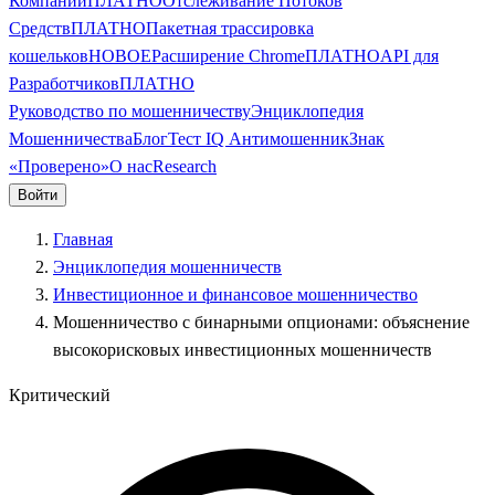
Компании
ПЛАТНО
Отслеживание Потоков
Средств
ПЛАТНО
Пакетная трассировка
кошельков
НОВОЕ
Расширение Chrome
ПЛАТНО
API для
Разработчиков
ПЛАТНО
Руководство по мошенничеству
Энциклопедия
Мошенничества
Блог
Тест IQ Антимошенник
Знак
«Проверено»
О нас
Research
Войти
Главная
Энциклопедия мошенничеств
Инвестиционное и финансовое мошенничество
Мошенничество с бинарными опционами: объяснение
высокорисковых инвестиционных мошенничеств
Критический