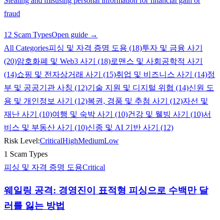
Stealing and misusing personal information for financial gain or
fraud
12 Scam Types
Open guide →
All Categories
피싱 및 자격 증명 도용 (18)
투자 및 금융 사기
(20)
암호화폐 및 Web3 사기 (18)
로맨스 및 사회공학적 사기
(14)
쇼핑 및 전자상거래 사기 (15)
취업 및 비즈니스 사기 (14)
정
부 및 공공기관 사칭 (12)
기술 지원 및 디지털 위협 (14)
신원 도
용 및 개인정보 사기 (12)
복권, 경품 및 추첨 사기 (12)
자선 및
재난 사기 (10)
여행 및 숙박 사기 (10)
건강 및 웰빙 사기 (10)
서
비스 및 부동산 사기 (10)
신종 및 AI 기반 사기 (12)
Risk Level:
Critical
High
Medium
Low
1 Scam Types
피싱 및 자격 증명 도용
Critical
웨일링 공격: 경영진이 표적형 피싱으로 수백만 달
러를 잃는 방법