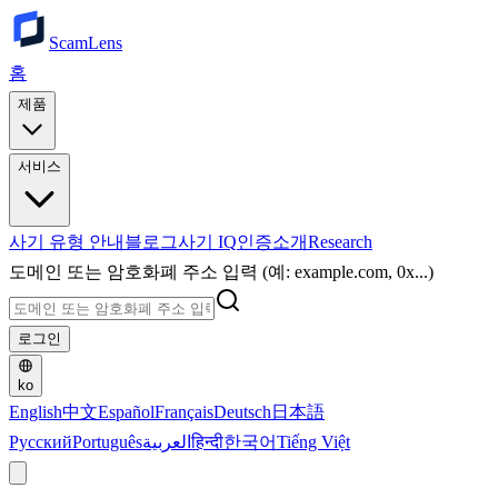
ScamLens
홈
제품
서비스
사기 유형 안내
블로그
사기 IQ
인증
소개
Research
도메인 또는 암호화폐 주소 입력 (예: example.com, 0x...)
로그인
ko
English
中文
Español
Français
Deutsch
日本語
Русский
Português
العربية
हिन्दी
한국어
Tiếng Việt