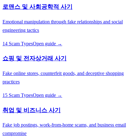
로맨스 및 사회공학적 사기
Emotional manipulation through fake relationships and social
engineering tactics
14 Scam Types
Open guide →
쇼핑 및 전자상거래 사기
Fake online stores, counterfeit goods, and deceptive shopping
practices
15 Scam Types
Open guide →
취업 및 비즈니스 사기
Fake job postings, work-from-home scams, and business email
compromise