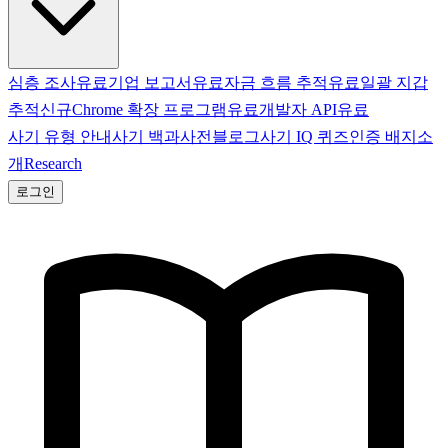
심층 조사
유료
기업 보고서
유료
자금 흐름 추적
유료
일괄 지갑
추적
신규
Chrome 확장 프로그램
유료
개발자 API
유료
사기 유형 안내
사기 백과사전
블로그
사기 IQ 퀴즈
인증 배지
소
개
Research
로그인