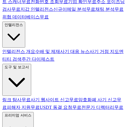
트 스캐너
무료
전화번호 조회
무료
기업 확인
무료
주소 포이즈닝
검사
무료
지갑 인텔리전스
신규
이메일 분석
무료
채팅 분석
무료
위협 데이터베이스
무료
인텔리전스
인텔리전스 개요
수배 및 제재
사기 대응 뉴스
사기 거점 지도
엔
티티 검색
주간 다이제스트
도구 및 보고서
링크 탐사
무료
사기 웹사이트 신고
무료
암호화폐 사기 신고
무
료
피해자 지원
무료
USDT 동결 요청
무료
전문가 디렉터리
무료
프리미엄 서비스