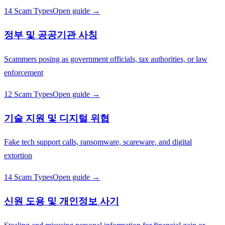
14 Scam Types
Open guide →
정부 및 공공기관 사칭
Scammers posing as government officials, tax authorities, or law
enforcement
12 Scam Types
Open guide →
기술 지원 및 디지털 위협
Fake tech support calls, ransomware, scareware, and digital
extortion
14 Scam Types
Open guide →
신원 도용 및 개인정보 사기