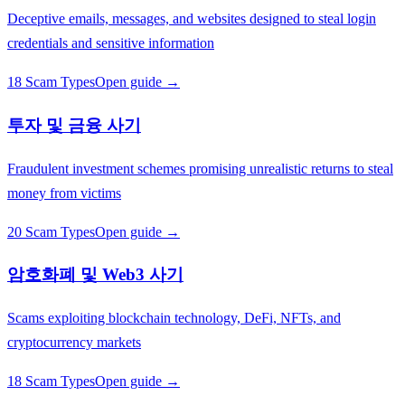
Deceptive emails, messages, and websites designed to steal login
credentials and sensitive information
18 Scam Types
Open guide →
투자 및 금융 사기
Fraudulent investment schemes promising unrealistic returns to steal
money from victims
20 Scam Types
Open guide →
암호화폐 및 Web3 사기
Scams exploiting blockchain technology, DeFi, NFTs, and
cryptocurrency markets
18 Scam Types
Open guide →