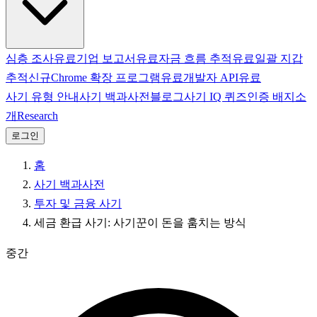
심층 조사
유료
기업 보고서
유료
자금 흐름 추적
유료
일괄 지갑
추적
신규
Chrome 확장 프로그램
유료
개발자 API
유료
사기 유형 안내
사기 백과사전
블로그
사기 IQ 퀴즈
인증 배지
소
개
Research
로그인
홈
사기 백과사전
투자 및 금융 사기
세금 환급 사기: 사기꾼이 돈을 훔치는 방식
중간