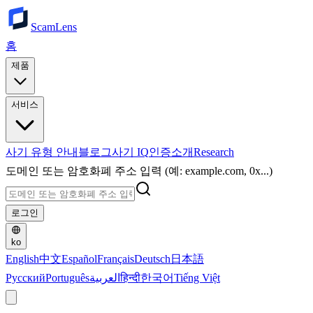
ScamLens
홈
제품
서비스
사기 유형 안내
블로그
사기 IQ
인증
소개
Research
도메인 또는 암호화폐 주소 입력 (예: example.com, 0x...)
로그인
ko
English
中文
Español
Français
Deutsch
日本語
Русский
Português
العربية
हिन्दी
한국어
Tiếng Việt