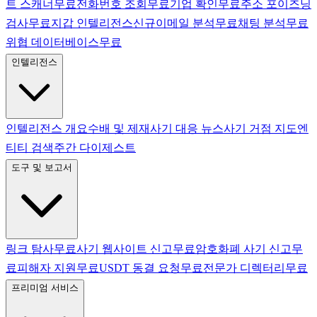
트 스캐너
무료
전화번호 조회
무료
기업 확인
무료
주소 포이즈닝
검사
무료
지갑 인텔리전스
신규
이메일 분석
무료
채팅 분석
무료
위협 데이터베이스
무료
인텔리전스
인텔리전스 개요
수배 및 제재
사기 대응 뉴스
사기 거점 지도
엔
티티 검색
주간 다이제스트
도구 및 보고서
링크 탐사
무료
사기 웹사이트 신고
무료
암호화폐 사기 신고
무
료
피해자 지원
무료
USDT 동결 요청
무료
전문가 디렉터리
무료
프리미엄 서비스