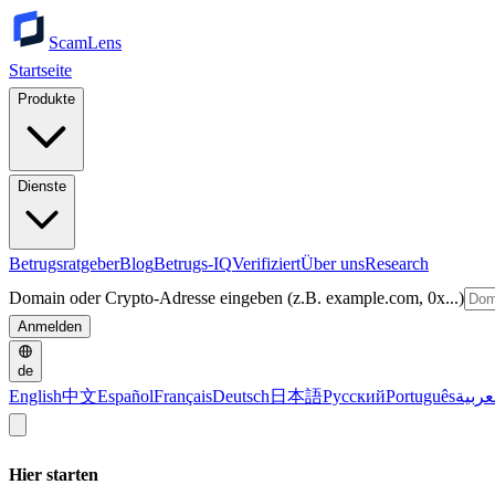
ScamLens
Startseite
Produkte
Dienste
Betrugsratgeber
Blog
Betrugs-IQ
Verifiziert
Über uns
Research
Domain oder Crypto-Adresse eingeben (z.B. example.com, 0x...)
Anmelden
de
English
中文
Español
Français
Deutsch
日本語
Русский
Português
عربية
Hier starten